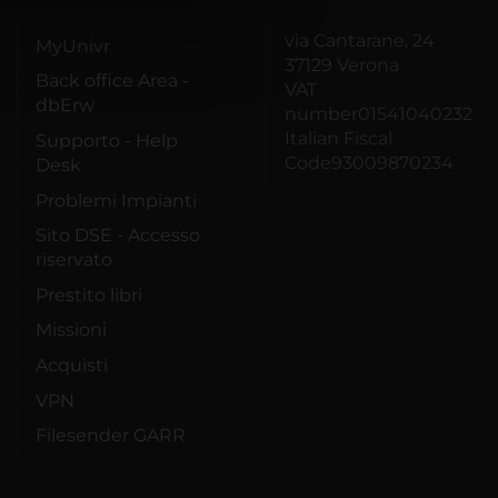
azioni che hai fornito loro o
via Cantarane, 24
MyUnivr
37129 Verona
Back office Area -
VAT
dbErw
number01541040232
Italian Fiscal
Supporto - Help
Code93009870234
Desk
Problemi Impianti
Sito DSE - Accesso
riservato
Prestito libri
Missioni
Acquisti
VPN
Filesender GARR