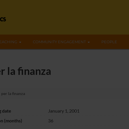
EACHING
COMMUNITY ENGAGEMENT
PEOPLE
r la finanza
 per la finanza
g date
January 1, 2001
on (months)
36