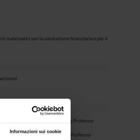
lli matematici per la valutazione finanziaria e per il
partment
o Rossi
Temporary Professor
Informazioni sui cookie
 Roveda
Assistant Professor