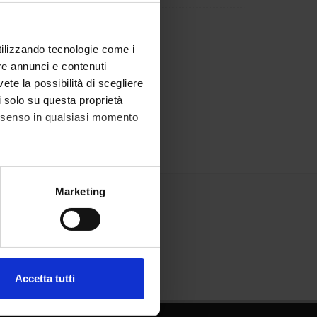
Tebaldi
utilizzando tecnologie come i
re annunci e contenuti
vete la possibilità di scegliere
li solo su questa proprietà
consenso in qualsiasi momento
alche metro,
Marketing
e specifiche (impronte
ezione dettagli
. Puoi
Accetta tutti
l media e per analizzare il
ostri partner che si occupano