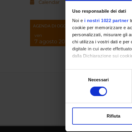
Calendar
Martino
Uso responsabile dei dati
Noi e
i nostri 1022 partner
t
Letizia 
AGENDA DI OGGI
cookie per memorizzare e acce
personalizzati, misurare gli an
ven
7 agosto 2026
chi utilizza i vostri dati e pe
digitale in cui avete effettua
dalla Dichiarazione sui cookie
Con il tuo consenso, vorrem
Selezione
raccogliere informazi
Necessari
del
Identificare il tuo di
consenso
digitali).
Approfondisci come vengono el
modificare o ritirare il tuo 
Rifiuta
Utilizziamo i cookie per perso
nostro traffico. Condividiamo 