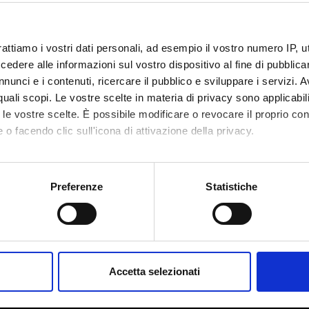
 Grasselli
Claudio 
rattiamo i vostri dati personali, ad esempio il vostro numero IP, 
Pellegrini
dere alle informazioni sul vostro dispositivo al fine di pubblica
nunci e i contenuti, ricercare il pubblico e sviluppare i servizi. A
r quali scopi. Le vostre scelte in materia di privacy sono applicabi
to le vostre scelte. È possibile modificare o revocare il proprio 
 o facendo clic sull'icona di attivazione della privacy.
mo anche:
oni sulla tua posizione geografica, con un'approssimazione di qu
Preferenze
Statistiche
spositivo, scansionandolo attivamente alla ricerca di caratteristich
Share
aborati i tuoi dati personali e imposta le tue preferenze nella
s
consenso in qualsiasi momento dalla Dichiarazione sui cookie.
Accetta selezionati
nalizzare contenuti ed annunci, per fornire funzionalità dei socia
inoltre informazioni sul modo in cui utilizzi il nostro sito con i n