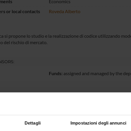
ments
Economics
s or local contacts
Roveda Alberto
ca si propone lo studio e la realizzazione di codice utilizzando mode
o del rischio di mercato.
NSORS:
Funds:
assigned and managed by the de
ECT PARTICIPANTS
 Berardi
Francesc
Dettagli
Impostazioni degli annunci
 Gamba
Alberto