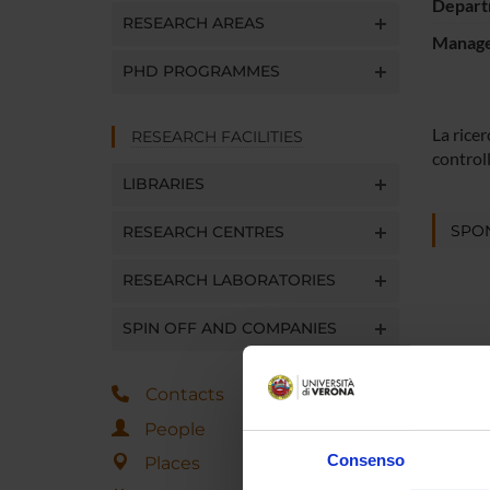
Depart
RESEARCH AREAS
Manager
PHD PROGRAMMES
La ricer
RESEARCH FACILITIES
controll
LIBRARIES
SPO
RESEARCH CENTRES
RESEARCH LABORATORIES
SPIN OFF AND COMPANIES
PROJ
Contacts
Andrea
People
Consenso
Places
Andrea