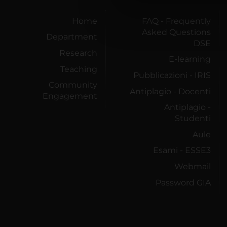
di analisi dei dati web, pubbl
che hanno raccolto dal tuo uti
Home
FAQ - Frequently
Asked Questions
Department
DSE
Research
E-learning
Teaching
Pubblicazioni - IRIS
Community
Antiplagio - Docenti
Engagement
Antiplagio -
Studenti
Aule
Esami - ESSE3
Webmail
Password GIA