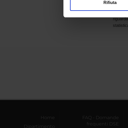
Rifiuta
l'Univer
Utilizziamo i cookie per perso
consegui
nostro traffico. Condividiamo 
riguarda
di analisi dei dati web, pubbl
statistic
che hanno raccolto dal tuo uti
Home
FAQ - Domande
frequenti DSE
Dipartimento