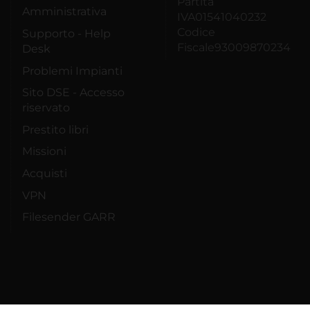
Partita
Amministrativa
IVA01541040232
Codice
Supporto - Help
Fiscale93009870234
Desk
Problemi Impianti
Sito DSE - Accesso
riservato
Prestito libri
Missioni
Acquisti
VPN
Filesender GARR