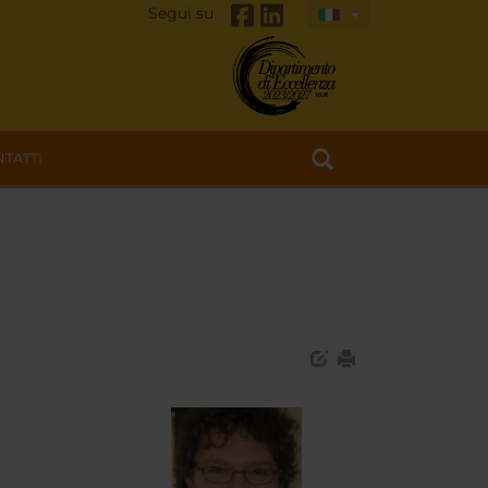
Segui su
TATTI