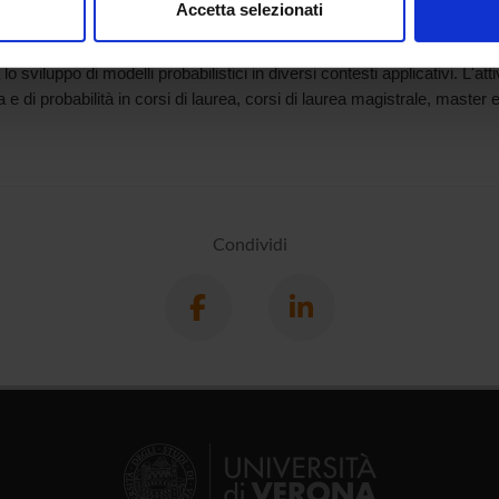
Accetta selezionati
sità degli Studi di Perugia. Laureato in Scienze statistiche ed economi
nalizzare contenuti ed annunci, per fornire funzionalità dei socia
to il titolo di Doctor of Philosophy (Ph.D.) in Statistics presso l'Unive
inoltre informazioni sul modo in cui utilizzi il nostro sito con i n
 lo sviluppo di modelli probabilistici in diversi contesti applicativi. L'at
icità e social media, i quali potrebbero combinarle con altre inform
a e di probabilità in corsi di laurea, corsi di laurea magistrale, master e
lizzo dei loro servizi.
Condividi