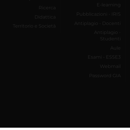
E-learning
Ricerca
Pubblicazioni - IRIS
Didattica
Antiplagio - Docenti
Territorio e Società
Antiplagio -
Studenti
Aule
Esami - ESSE3
Webmail
Password GIA