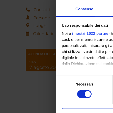
Consenso
Contatti
Persone
ORAR
Luoghi
Uso responsabile dei dati
mercole
Calendario
Noi e
i nostri 1022 partner
t
L'orario
cookie per memorizzare e acce
semestr
personalizzati, misurare gli an
cambiam
chi utilizza i vostri dati e pe
Cantaran
AGENDA DI OGGI
digitale in cui avete effettua
da quell
ven
usare il
dalla Dichiarazione sui cookie
7 agosto 2026
raccoma
ricezion
Con il tuo consenso, vorrem
Selezione
raccogliere informazi
Necessari
del
Curric
Identificare il tuo di
consenso
digitali).
Approfondisci come vengono el
modificare o ritirare il tuo 
Professo