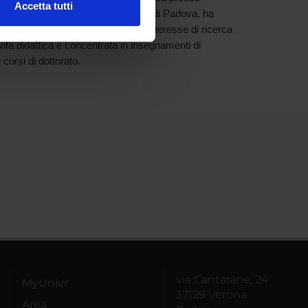
Accetta tutti
che presso l'Università degli Studi di Padova, ha
l media e per analizzare il
rsity College London. Il principale interesse di ricerca
ostri partner che si occupano
tività didattica è concentrata in insegnamenti di
azioni che hai fornito loro o
 corsi di dottorato.
via Cantarane, 24
MyUnivr
37129 Verona
Area