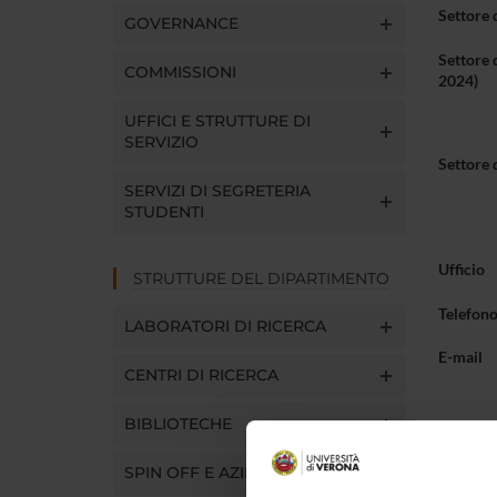
Settore 
GOVERNANCE
Settore 
COMMISSIONI
2024)
UFFICI E STRUTTURE DI
SERVIZIO
Settore 
SERVIZI DI SEGRETERIA
STUDENTI
Ufficio
STRUTTURE DEL DIPARTIMENTO
Telefon
LABORATORI DI RICERCA
E-mail
CENTRI DI RICERCA
BIBLIOTECHE
SPIN OFF E AZIENDE
Pres