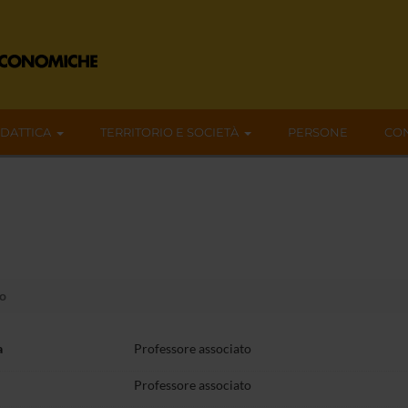
IDATTICA
TERRITORIO E SOCIETÀ
PERSONE
CON
o
a
Professore associato
Professore associato