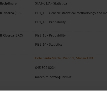
disciplinare
STAT-01/A - Statistica
di Ricerca (ERC-
PE1_15 - Generic statistical methodology and mo
PE1_13 - Probability
di Ricerca (ERC)
PE1_13 - Probability
PE1_14 - Statistics
Polo Santa Marta, Piano 1, Stanza 1.33
o
045 802 8234
marco
minozzo
univr
it
Didattica
Terza missione
Ricerca
entazione
14