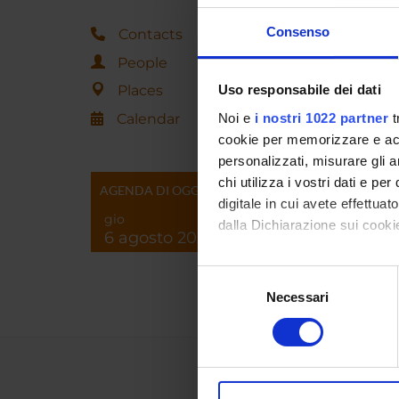
Consenso
OFF
Contacts
People
Wednes
Places
Uso responsabile dei dati
Curric
Calendar
Noi e
i nostri 1022 partner
t
cookie per memorizzare e acce
personalizzati, misurare gli an
chi utilizza i vostri dati e pe
AGENDA DI OGGI
Associat
digitale in cui avete effettua
degree i
gio
dalla Dichiarazione sui cookie
6 agosto 2026
main cur
statisti
Con il tuo consenso, vorrem
Selezione
raccogliere informazi
Necessari
del
Identificare il tuo di
consenso
digitali).
Approfondisci come vengono el
modificare o ritirare il tuo 