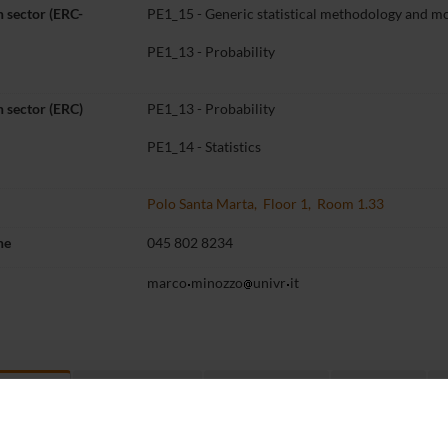
 sector (ERC-
PE1_15 - Generic statistical methodology and mo
PE1_13 - Probability
 sector (ERC)
PE1_13 - Probability
PE1_14 - Statistics
Polo Santa Marta, Floor 1, Room 1.33
ne
045 802 8234
marco
minozzo
univr
it
Teaching
Third mission
Research
t myself
14