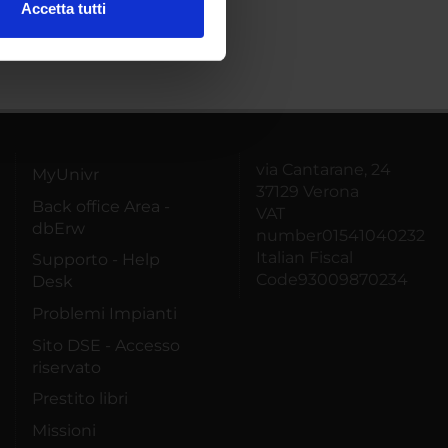
Accetta tutti
l media e per analizzare il
ostri partner che si occupano
azioni che hai fornito loro o
via Cantarane, 24
MyUnivr
37129 Verona
Back office Area -
VAT
dbErw
number01541040232
Italian Fiscal
Supporto - Help
Code93009870234
Desk
Problemi Impianti
Sito DSE - Accesso
riservato
Prestito libri
Missioni