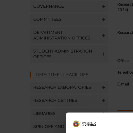
Research
GOVERNANCE
2024)
COMMITTEES
DEPARTMENT
Research
ADMINISTRATION OFFICES
STUDENT ADMINISTRATION
OFFICES
Office
Telepho
DEPARTMENT FACILITIES
E-mail
RESEARCH LABORATORIES
RESEARCH CENTRES
LIBRARIES
Abou
SPIN OFF AND COMPANIES