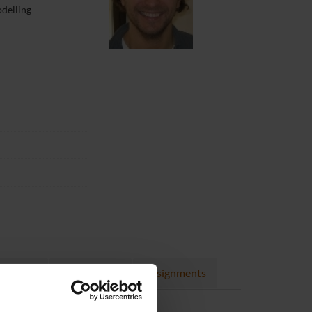
delling
Projects
Publications
Assignments