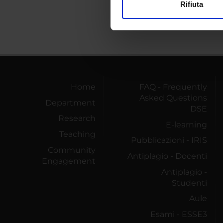
Rifiuta
Utilizziamo i cookie per perso
nostro traffico. Condividiamo 
di analisi dei dati web, pubbl
che hanno raccolto dal tuo uti
Home
FAQ - Frequently
Asked Questions
Department
DSE
Research
E-learning
Teaching
Pubblicazioni - IRIS
Community
Antiplagio - Docenti
Engagement
Antiplagio -
Studenti
Aule
Esami - ESSE3