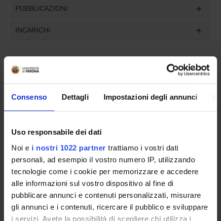
PUBBLICAZIONI
INCARICHI
ORGANIZZAZIONE
Consenso
Dettagli
Impostazioni degli annunci
In
GOVERNANCE
COMMISSIONI
Uso responsabile dei dati
Noi e
i nostri 1022 partner
trattiamo i vostri dati
UFFICI E STRUTTURE DI SERVIZIO
personali, ad esempio il vostro numero IP, utilizzando
SERVIZI DI SEGRETERIA STUDENTI
tecnologie come i cookie per memorizzare e accedere
alle informazioni sul vostro dispositivo al fine di
pubblicare annunci e contenuti personalizzati, misurare
STRUTTURE DEL DIPARTIMENTO
gli annunci e i contenuti, ricercare il pubblico e sviluppare
LABORATORI DI RICERCA
i servizi. Avete la possibilità di scegliere chi utilizza i