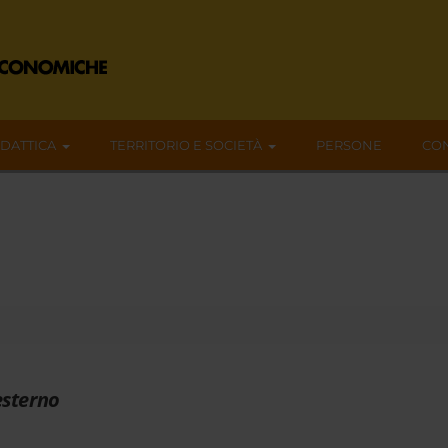
IDATTICA
TERRITORIO E SOCIETÀ
PERSONE
CON
esterno