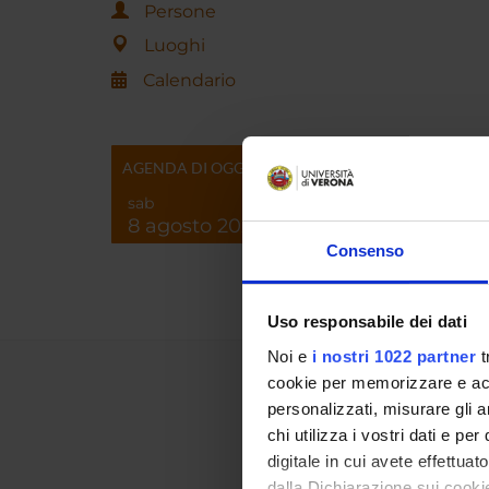
Persone
Luoghi
Calendario
AGENDA DI OGGI
sab
8 agosto 2026
Consenso
Uso responsabile dei dati
Noi e
i nostri 1022 partner
t
cookie per memorizzare e acce
personalizzati, misurare gli an
chi utilizza i vostri dati e pe
digitale in cui avete effettua
dalla Dichiarazione sui cookie