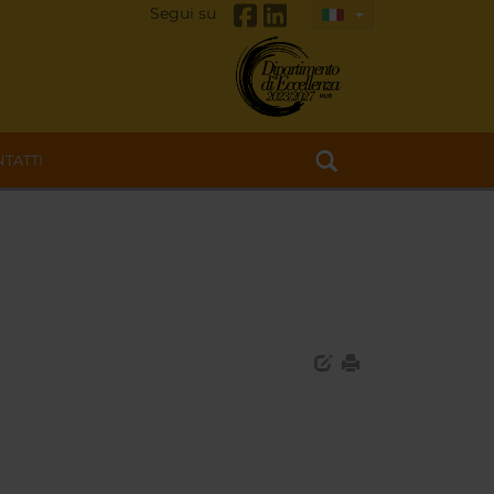
Segui su
TATTI