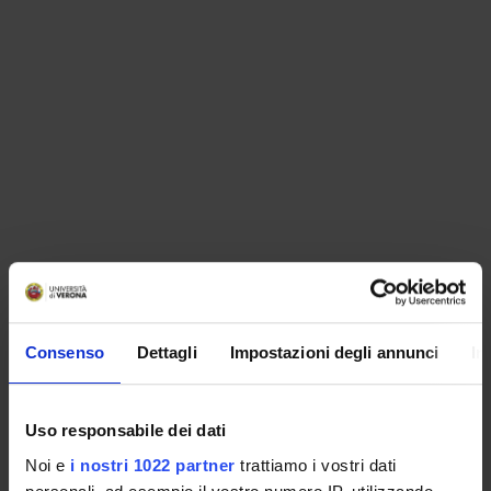
ORGANISATION
Consenso
Dettagli
Impostazioni degli annunci
In
GOVERNANCE
COMMITTEES
Uso responsabile dei dati
Noi e
i nostri 1022 partner
trattiamo i vostri dati
DEPARTMENT ADMINISTRATION OFFICES