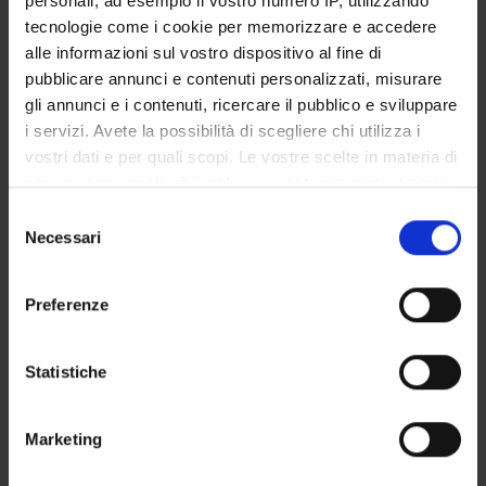
personali, ad esempio il vostro numero IP, utilizzando
STUDENT ADMINISTRATION OFFICES
tecnologie come i cookie per memorizzare e accedere
alle informazioni sul vostro dispositivo al fine di
DEPARTMENT FACILITIES
pubblicare annunci e contenuti personalizzati, misurare
gli annunci e i contenuti, ricercare il pubblico e sviluppare
RESEARCH LABORATORIES
i servizi. Avete la possibilità di scegliere chi utilizza i
vostri dati e per quali scopi. Le vostre scelte in materia di
RESEARCH CENTRES
privacy sono applicabili solo su questa proprietà digitale
in cui avete effettuato le vostre scelte. È possibile
Selezione
LIBRARIES
modificare o revocare il proprio consenso in qualsiasi
Necessari
del
momento dalla Dichiarazione sui cookie o facendo clic
SPIN OFF AND COMPANIES
consenso
sull'icona di attivazione della privacy.
Preferenze
Contacts
Con il tuo consenso, vorremmo anche:
People
raccogliere informazioni sulla tua posizione
Statistiche
Places
geografica, con un'approssimazione di qualche
metro,
Calendar
Marketing
Identificare il tuo dispositivo, scansionandolo
attivamente alla ricerca di caratteristiche specifiche