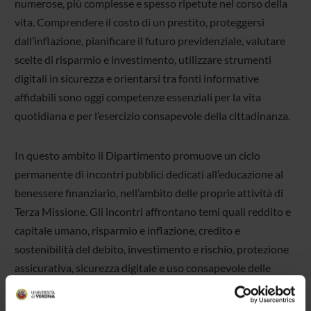
numerose, più complesse e spesso ripetute nel corso della
vita. Comprendere il costo di un prestito, proteggersi
dall’inflazione, pianificare il futuro previdenziale, valutare
scelte di risparmio e investimento, utilizzare strumenti
digitali in sicurezza e orientarsi tra fonti informative
affidabili sono oggi competenze essenziali per la vita
quotidiana e per l’esercizio consapevole della cittadinanza.
In questo ambito il Dipartimento promuove un ciclo
permanente di incontri pubblici dedicati all’educazione al
benessere finanziario, nell’ambito delle proprie attività di
Terza Missione. Gli incontri affrontano temi quali reddito e
capitale umano, risparmio e inflazione, credito e
sostenibilità del debito, investimento e rischio, protezione
assicurativa, sicurezza digitale e uso consapevole delle
informazioni economiche e finanziarie.