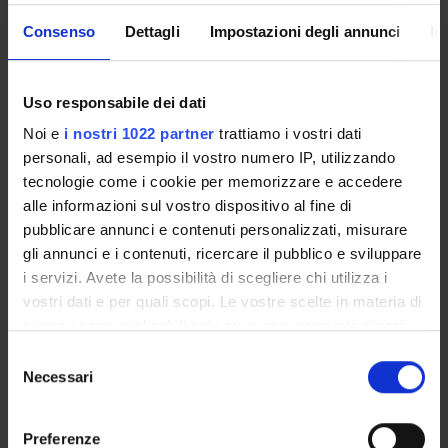
Tra le iniziative già realizzate rientrano:
Consenso
Dettagli
Impostazioni degli annunci
In
Le attività svolte nell’ambito del progetto nazionale “
Il
Futuro Conta
”, coordinate per il Dipartimenro dal
Uso responsabile dei dati
professor Alessandro Bucciol, su temi quali pianificazione
Noi e
i nostri 1022 partner
trattiamo i vostri dati
previdenziale, gestione del risparmio, sostenibilità del
personali, ad esempio il vostro numero IP, utilizzando
debito e comportamento finanziario.
tecnologie come i cookie per memorizzare e accedere
L’incontro “
Educazione Finanziaria Facile
”, tenuto l’8
alle informazioni sul vostro dispositivo al fine di
pubblicare annunci e contenuti personalizzati, misurare
maggio 2024 presso il Polo Zanotto di Verona con Paolo
gli annunci e i contenuti, ricercare il pubblico e sviluppare
Coletti, dedicato agli strumenti finanziari di base.
i servizi. Avete la possibilità di scegliere chi utilizza i
vostri dati e per quali scopi. Le vostre scelte in materia di
La presentazione del volume “
Il Sapere che Conta
”,
privacy sono applicabili solo su questa proprietà digitale
svoltasi il 30 maggio 2024 al Polo Santa Marta con
in cui avete effettuato le vostre scelte. È possibile
Selezione
Annamaria Lusardi, incentrata sui temi fondamentali
modificare o revocare il proprio consenso in qualsiasi
Necessari
del
dell’educazione finanziaria e della consapevolezza nelle
momento dalla Dichiarazione sui cookie o facendo clic
consenso
sull'icona di attivazione della privacy.
scelte economiche quotidiane
.
Preferenze