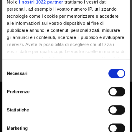
Calendar
Noi e
i nostri 1022 partner
trattiamo i vostri dati
personali, ad esempio il vostro numero IP, utilizzando
tecnologie come i cookie per memorizzare e accedere
alle informazioni sul vostro dispositivo al fine di
pubblicare annunci e contenuti personalizzati, misurare
gli annunci e i contenuti, ricercare il pubblico e sviluppare
i servizi. Avete la possibilità di scegliere chi utilizza i
Share
vostri dati e per quali scopi. Le vostre scelte in materia di
privacy sono applicabili solo su questa proprietà digitale
in cui avete effettuato le vostre scelte. È possibile
Selezione
modificare o revocare il proprio consenso in qualsiasi
Necessari
del
momento dalla Dichiarazione sui cookie o facendo clic
consenso
sull'icona di attivazione della privacy.
Preferenze
Con il tuo consenso, vorremmo anche:
raccogliere informazioni sulla tua posizione
Statistiche
geografica, con un'approssimazione di qualche
metro,
Marketing
FAQ - Frequently Asked Questions DSE
Identificare il tuo dispositivo, scansionandolo