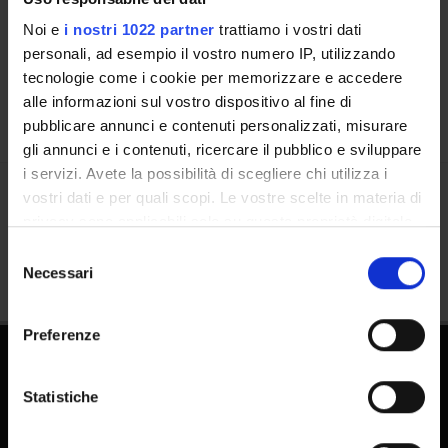
Places
Noi e
i nostri 1022 partner
trattiamo i vostri dati
Calendar
personali, ad esempio il vostro numero IP, utilizzando
tecnologie come i cookie per memorizzare e accedere
alle informazioni sul vostro dispositivo al fine di
pubblicare annunci e contenuti personalizzati, misurare
gli annunci e i contenuti, ricercare il pubblico e sviluppare
i servizi. Avete la possibilità di scegliere chi utilizza i
vostri dati e per quali scopi. Le vostre scelte in materia di
Share
privacy sono applicabili solo su questa proprietà digitale
in cui avete effettuato le vostre scelte. È possibile
Selezione
modificare o revocare il proprio consenso in qualsiasi
Necessari
del
momento dalla Dichiarazione sui cookie o facendo clic
consenso
sull'icona di attivazione della privacy.
Preferenze
Con il tuo consenso, vorremmo anche:
raccogliere informazioni sulla tua posizione
Statistiche
geografica, con un'approssimazione di qualche
metro,