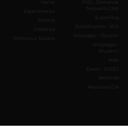
Home
FAQ - Domande
frequenti DSE
Dipartimento
E-learning
Ricerca
Pubblicazioni - IRIS
Didattica
Antiplagio - Docenti
Territorio e Società
Antiplagio -
Studenti
Aule
Esami - ESSE3
Webmail
Password GIA