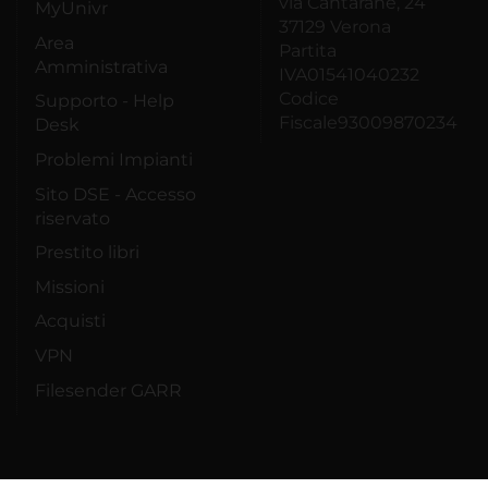
via Cantarane, 24
MyUnivr
37129 Verona
Area
Partita
Amministrativa
IVA01541040232
Codice
Supporto - Help
Fiscale93009870234
Desk
Problemi Impianti
Sito DSE - Accesso
riservato
Prestito libri
Missioni
Acquisti
VPN
Filesender GARR