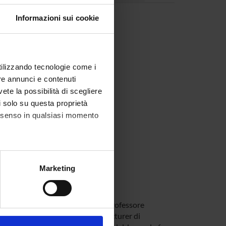
Informazioni sui cookie
utilizzando tecnologie come i
le 15.00 alle 17.00.
re annunci e contenuti
li@univr.it
vete la possibilità di scegliere
li solo su questa proprietà
iovedì 6 agosto ore 9.30 - 11.30
consenso in qualsiasi momento
02/25)
02/25)
alche metro,
Marketing
e specifiche (impronte
ezione dettagli
. Puoi
Verona da dicembre 2014, è stato professore
ità di Bologna, e in precedenza lecturer di