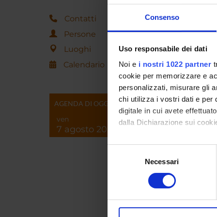
Consenso
Contatti
Persone
ORAR
Luoghi
Uso responsabile dei dati
giovedì
Calendario
Noi e
i nostri 1022 partner
t
Durante 
cookie per memorizzare e acce
In caso 
personalizzati, misurare gli an
chi utilizza i vostri dati e pe
Nel per
AGENDA DI OGGI
digitale in cui avete effettua
ven
dalla Dichiarazione sui cookie
7 agosto 2026
Con il tuo consenso, vorrem
Curric
Selezione
raccogliere informazi
Necessari
del
Identificare il tuo di
consenso
digitali).
Approfondisci come vengono el
Claudio
associat
modificare o ritirare il tuo 