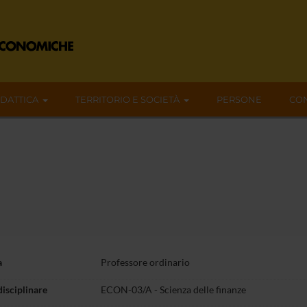
IDATTICA
TERRITORIO E SOCIETÀ
PERSONE
CON
a
Professore ordinario
disciplinare
ECON-03/A - Scienza delle finanze