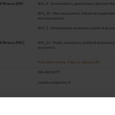
di Ricerca (ERC-
SH1_8 - Econometrics, game theory, decision th
SH1_10 - Microeconomics, industrial organisatio
microeconomics
SH1_3 - Development economics political econ
di Ricerca (ERC)
SH1_13 - Public economics; political economics;
economics
Polo Santa Marta, Piano 1, Stanza 1.85
o
045 802 8479
claudio
zoli
univr
it
Didattica
Terza missione
Ricerca
entazione
8