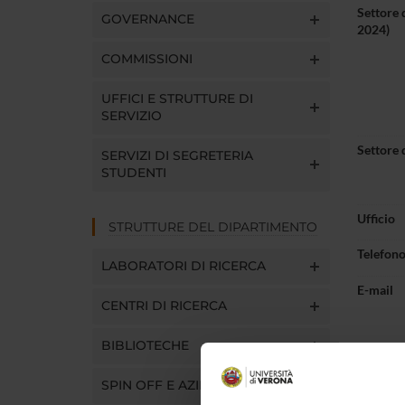
Settore 
GOVERNANCE
2024)
COMMISSIONI
UFFICI E STRUTTURE DI
SERVIZIO
Settore 
SERVIZI DI SEGRETERIA
STUDENTI
Ufficio
STRUTTURE DEL DIPARTIMENTO
Telefon
LABORATORI DI RICERCA
E-mail
CENTRI DI RICERCA
BIBLIOTECHE
SPIN OFF E AZIENDE
Pres