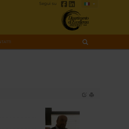
Segui su
TATTI