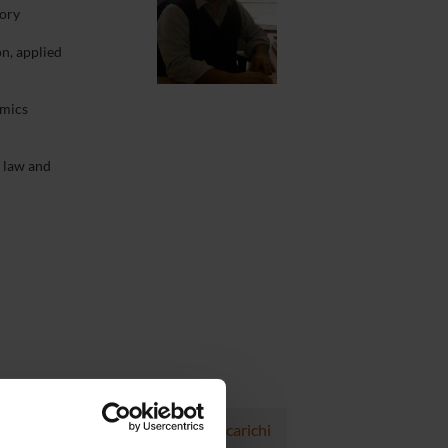
eory
n, applied
omics
 law and
Progetti
Pubblicazioni
Incarichi