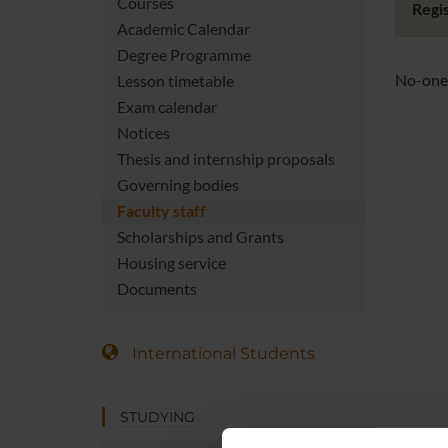
Courses
Regis
Academic Calendar
Degree Programme
No-one 
Lesson timetable
Exam calendar
Notices
Thesis and internship proposals
Governing bodies
Faculty staff
Scholarships and Grants
Housing service
Documents
International Students
STUDYING