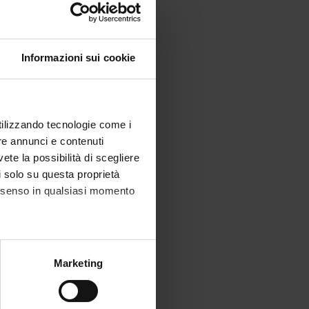
Informazioni sui cookie
utilizzando tecnologie come i
re annunci e contenuti
vete la possibilità di scegliere
li solo su questa proprietà
consenso in qualsiasi momento
alche metro,
Marketing
e specifiche (impronte