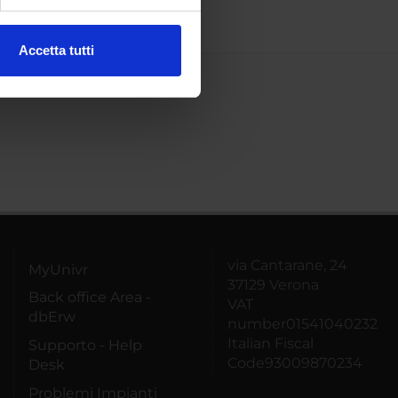
ezione dettagli
. Puoi
Accetta tutti
l media e per analizzare il
ostri partner che si occupano
azioni che hai fornito loro o
via Cantarane, 24
MyUnivr
37129 Verona
Back office Area -
VAT
dbErw
number01541040232
Italian Fiscal
Supporto - Help
Code93009870234
Desk
Problemi Impianti