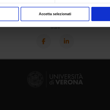
aborati i tuoi dati personali e imposta le tue preferenze nella
s
consenso in qualsiasi momento dalla Dichiarazione sui cookie.
Accetta selezionati
nalizzare contenuti ed annunci, per fornire funzionalità dei socia
inoltre informazioni sul modo in cui utilizzi il nostro sito con i n
Share
icità e social media, i quali potrebbero combinarle con altre inform
lizzo dei loro servizi.