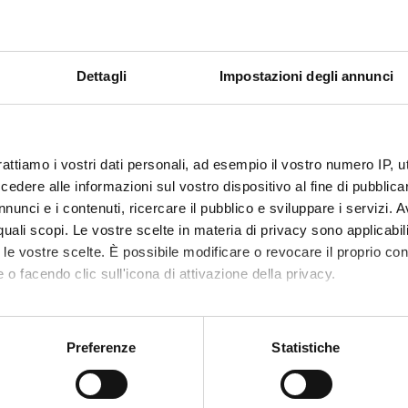
Dettagli
Impostazioni degli annunci
rattiamo i vostri dati personali, ad esempio il vostro numero IP, 
dere alle informazioni sul vostro dispositivo al fine di pubblica
nunci e i contenuti, ricercare il pubblico e sviluppare i servizi. A
r quali scopi. Le vostre scelte in materia di privacy sono applicabi
to le vostre scelte. È possibile modificare o revocare il proprio 
 o facendo clic sull'icona di attivazione della privacy.
mo anche:
oni sulla tua posizione geografica, con un'approssimazione di qu
Preferenze
Statistiche
spositivo, scansionandolo attivamente alla ricerca di caratteristich