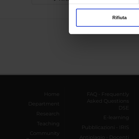
Approfondisci come vengono el
modificare o ritirare il tuo 
Rifiuta
Utilizziamo i cookie per perso
nostro traffico. Condividiamo 
di analisi dei dati web, pubbl
che hanno raccolto dal tuo uti
Home
FAQ - Frequently
Asked Questions
Department
DSE
Research
E-learning
Teaching
Pubblicazioni - IRIS
Community
Antiplagio - Docenti