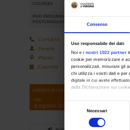
COURSES
PHD PROGRAMMES AND
POSTGRADUATE TRAINING
Consenso
Contacts
Uso responsabile dei dati
People
Noi e
i nostri 1022 partner
t
Places
cookie per memorizzare e acce
personalizzati, misurare gli an
Calendar
chi utilizza i vostri dati e pe
digitale in cui avete effettua
dalla Dichiarazione sui cookie
AGENDA DI OGGI
sab
Con il tuo consenso, vorrem
Selezione
8 agosto 2026
raccogliere informazi
Necessari
del
Identificare il tuo di
consenso
digitali).
Already enrolled?