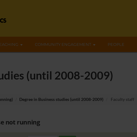
EACHING
COMMUNITY ENGAGEMENT
PEOPLE
udies (until 2008-2009)
unning)
Degree in Business studies (until 2008-2009)
Faculty staff
e not running