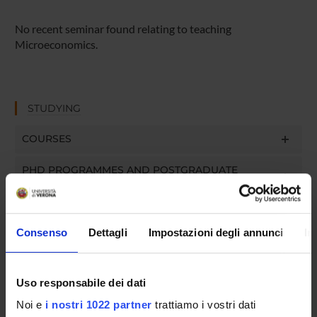
No recent seminar found relating to teaching
Microeconomics.
STUDYING
COURSES
PHD PROGRAMMES AND POSTGRADUATE
TRAINING
Contacts
Consenso
Dettagli
Impostazioni degli annunci
In
People
Places
Uso responsabile dei dati
Calendar
Noi e
i nostri 1022 partner
trattiamo i vostri dati