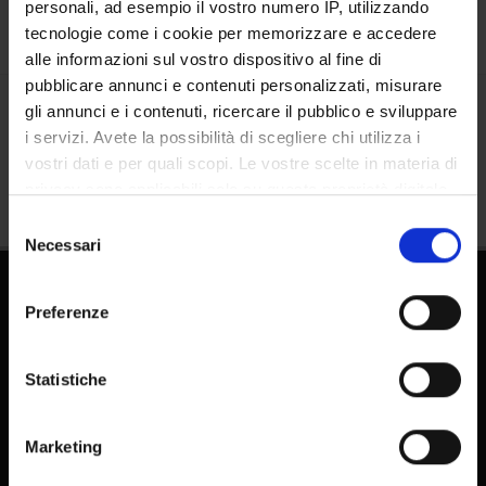
personali, ad esempio il vostro numero IP, utilizzando
tecnologie come i cookie per memorizzare e accedere
alle informazioni sul vostro dispositivo al fine di
pubblicare annunci e contenuti personalizzati, misurare
gli annunci e i contenuti, ricercare il pubblico e sviluppare
Share
i servizi. Avete la possibilità di scegliere chi utilizza i
vostri dati e per quali scopi. Le vostre scelte in materia di
privacy sono applicabili solo su questa proprietà digitale
in cui avete effettuato le vostre scelte. È possibile
Selezione
modificare o revocare il proprio consenso in qualsiasi
Necessari
del
momento dalla Dichiarazione sui cookie o facendo clic
consenso
sull'icona di attivazione della privacy.
Preferenze
Con il tuo consenso, vorremmo anche:
raccogliere informazioni sulla tua posizione
Statistiche
geografica, con un'approssimazione di qualche
FAQ - Frequently Asked Questions DSE
metro,
Marketing
Identificare il tuo dispositivo, scansionandolo
E-learning
attivamente alla ricerca di caratteristiche specifiche