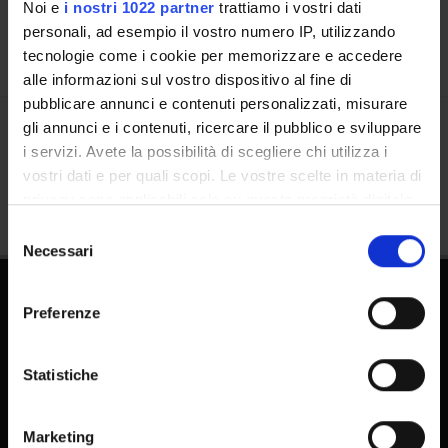
Noi e
i nostri 1022 partner
trattiamo i vostri dati
personali, ad esempio il vostro numero IP, utilizzando
tecnologie come i cookie per memorizzare e accedere
alle informazioni sul vostro dispositivo al fine di
pubblicare annunci e contenuti personalizzati, misurare
gli annunci e i contenuti, ricercare il pubblico e sviluppare
Condividi
i servizi. Avete la possibilità di scegliere chi utilizza i
vostri dati e per quali scopi. Le vostre scelte in materia di
privacy sono applicabili solo su questa proprietà digitale
in cui avete effettuato le vostre scelte. È possibile
Selezione
modificare o revocare il proprio consenso in qualsiasi
Necessari
del
momento dalla Dichiarazione sui cookie o facendo clic
consenso
sull'icona di attivazione della privacy.
Preferenze
Con il tuo consenso, vorremmo anche:
raccogliere informazioni sulla tua posizione
Statistiche
geografica, con un'approssimazione di qualche
metro,
FAQ - Domande frequenti DSE
Marketing
Identificare il tuo dispositivo, scansionandolo