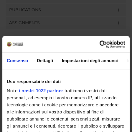
PUBLICATIONS
ASSIGNMENTS
ORGANISATION
Consenso
Dettagli
Impostazioni degli annunci
In
GOVERNANCE
COMMITTEES
Uso responsabile dei dati
Noi e
i nostri 1022 partner
trattiamo i vostri dati
DEPARTMENT ADMINISTRATION OFFICES
personali, ad esempio il vostro numero IP, utilizzando
tecnologie come i cookie per memorizzare e accedere
STUDENT ADMINISTRATION OFFICES
alle informazioni sul vostro dispositivo al fine di
pubblicare annunci e contenuti personalizzati, misurare
DEPARTMENT FACILITIES
gli annunci e i contenuti, ricercare il pubblico e sviluppare