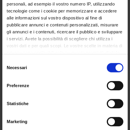
personali, ad esempio il vostro numero IP, utilizzando
Data pubblicazione
tecnologie come i cookie per memorizzare e accedere
19 luglio 2024
alle informazioni sul vostro dispositivo al fine di
pubblicare annunci e contenuti personalizzati, misurare
gli annunci e i contenuti, ricercare il pubblico e sviluppare
i servizi. Avete la possibilità di scegliere chi utilizza i
vostri dati e per quali scopi. Le vostre scelte in materia di
OFFERTA FORMATIVA
privacy sono applicabili solo su questa proprietà digitale
in cui avete effettuato le vostre scelte. È possibile
CORSI DI STUDIO
Selezione
modificare o revocare il proprio consenso in qualsiasi
Necessari
del
DOTTORATI, MASTER E FORMAZIONE SUPERIORE
momento dalla Dichiarazione sui cookie o facendo clic
consenso
sull'icona di attivazione della privacy.
Preferenze
Contatti
Con il tuo consenso, vorremmo anche:
Persone
raccogliere informazioni sulla tua posizione
Statistiche
Luoghi
geografica, con un'approssimazione di qualche
Calendario
metro,
Marketing
Identificare il tuo dispositivo, scansionandolo