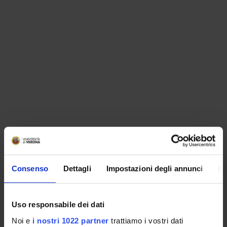
ORGANIZZAZIONE
Consenso
Dettagli
Impostazioni degli annunci
In
GOVERNANCE
COMMISSIONI
Uso responsabile dei dati
UFFICI E STRUTTURE DI SERVIZIO
Noi e
i nostri 1022 partner
trattiamo i vostri dati