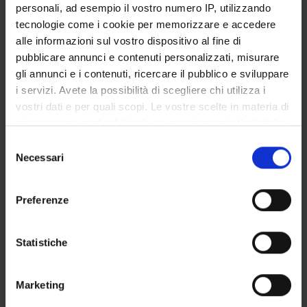
personali, ad esempio il vostro numero IP, utilizzando
SERVIZI DI SEGRETERIA STUDENTI
tecnologie come i cookie per memorizzare e accedere
alle informazioni sul vostro dispositivo al fine di
STRUTTURE DEL DIPARTIMENTO
pubblicare annunci e contenuti personalizzati, misurare
gli annunci e i contenuti, ricercare il pubblico e sviluppare
LABORATORI DI RICERCA
i servizi. Avete la possibilità di scegliere chi utilizza i
vostri dati e per quali scopi. Le vostre scelte in materia di
CENTRI DI RICERCA
privacy sono applicabili solo su questa proprietà digitale
BIBLIOTECHE
in cui avete effettuato le vostre scelte. È possibile
Selezione
modificare o revocare il proprio consenso in qualsiasi
Necessari
del
SPIN OFF E AZIENDE
momento dalla Dichiarazione sui cookie o facendo clic
consenso
sull'icona di attivazione della privacy.
Preferenze
Contatti
Con il tuo consenso, vorremmo anche:
Persone
raccogliere informazioni sulla tua posizione
Statistiche
Luoghi
geografica, con un'approssimazione di qualche
Calendario
metro,
Marketing
Identificare il tuo dispositivo, scansionandolo
attivamente alla ricerca di caratteristiche specifiche