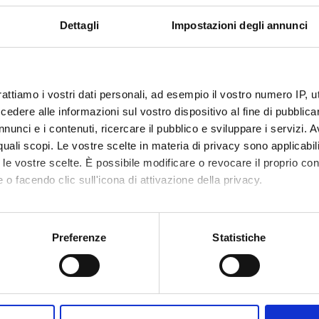
Dettagli
Impostazioni degli annunci
rattiamo i vostri dati personali, ad esempio il vostro numero IP, 
dere alle informazioni sul vostro dispositivo al fine di pubblica
nunci e i contenuti, ricercare il pubblico e sviluppare i servizi. A
r quali scopi. Le vostre scelte in materia di privacy sono applicabi
to le vostre scelte. È possibile modificare o revocare il proprio 
 o facendo clic sull'icona di attivazione della privacy.
mo anche:
oni sulla tua posizione geografica, con un'approssimazione di qu
Preferenze
Statistiche
spositivo, scansionandolo attivamente alla ricerca di caratteristich
aborati i tuoi dati personali e imposta le tue preferenze nella
s
Share
consenso in qualsiasi momento dalla Dichiarazione sui cookie.