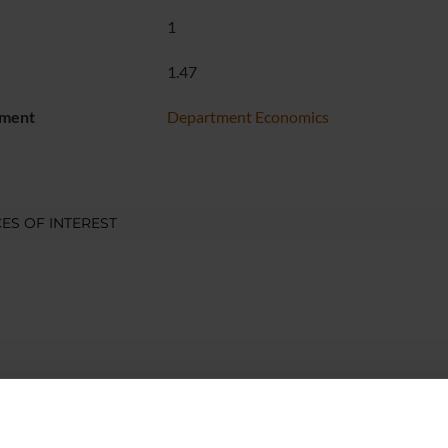
1
1.47
ment
Department Economics
ES OF INTEREST