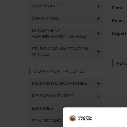
GOVERNANCE
Floor
COMMITTEES
Room
DEPARTMENT
Depart
ADMINISTRATION OFFICES
STUDENT ADMINISTRATION
OFFICES
PLAC
DEPARTMENT FACILITIES
RESEARCH LABORATORIES
RESEARCH CENTRES
LIBRARIES
SPIN OFF AND COMPANIES