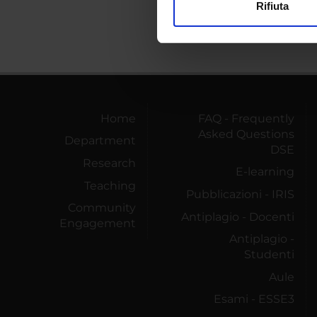
Rifiuta
Utilizziamo i cookie per perso
nostro traffico. Condividiamo 
di analisi dei dati web, pubbl
che hanno raccolto dal tuo uti
Home
FAQ - Frequently
Asked Questions
Department
DSE
Research
E-learning
Teaching
Pubblicazioni - IRIS
Community
Antiplagio - Docenti
Engagement
Antiplagio -
Studenti
Aule
Esami - ESSE3