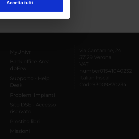
Accetta tutti
l media e per analizzare il
ostri partner che si occupano
azioni che hai fornito loro o
via Cantarane, 24
MyUnivr
37129 Verona
Back office Area -
VAT
dbErw
number01541040232
Italian Fiscal
Supporto - Help
Code93009870234
Desk
Problemi Impianti
Sito DSE - Accesso
riservato
Prestito libri
Missioni