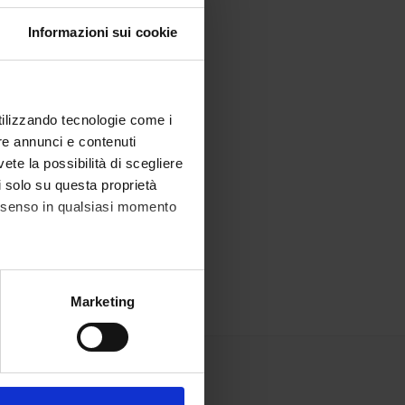
Informazioni sui cookie
utilizzando tecnologie come i
re annunci e contenuti
vete la possibilità di scegliere
li solo su questa proprietà
consenso in qualsiasi momento
alche metro,
Marketing
e specifiche (impronte
ezione dettagli
. Puoi