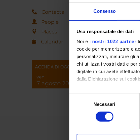
Consenso
Contacts
People
Places
Uso responsabile dei dati
Calendar
Noi e
i nostri 1022 partner
t
cookie per memorizzare e acce
personalizzati, misurare gli an
chi utilizza i vostri dati e pe
AGENDA DI OGGI
digitale in cui avete effettua
ven
dalla Dichiarazione sui cookie
7 agosto 2026
Con il tuo consenso, vorrem
Selezione
raccogliere informazi
Necessari
del
Identificare il tuo di
consenso
digitali).
Approfondisci come vengono el
modificare o ritirare il tuo 