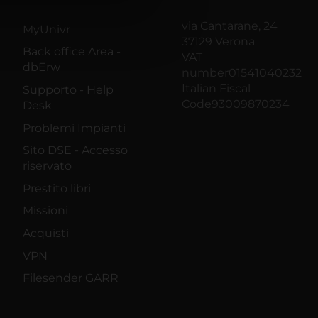
azioni che hai fornito loro o
via Cantarane, 24
MyUnivr
37129 Verona
Back office Area -
VAT
dbErw
number01541040232
Italian Fiscal
Supporto - Help
Code93009870234
Desk
Problemi Impianti
Sito DSE - Accesso
riservato
Prestito libri
Missioni
Acquisti
VPN
Filesender GARR