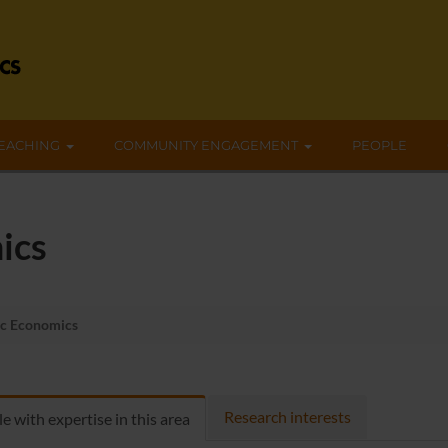
EACHING
COMMUNITY ENGAGEMENT
PEOPLE
ics
c Economics
Research interests
e with expertise in this area