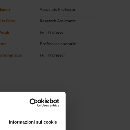
Menon
Associate Professor
lisa Orso
Research Assistants
Perali
Full Professor
rtor
Professore onorario
ro Sommacal
Full Professor
Informazioni sui cookie