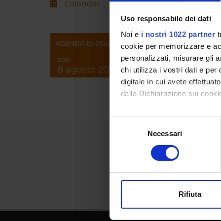
Calendar
Uso responsabile dei dati
Noi e
i nostri 1022 partner
t
AGENDA DI OGGI
cookie per memorizzare e acce
personalizzati, misurare gli an
sab
8 agosto 2026
chi utilizza i vostri dati e pe
digitale in cui avete effettua
dalla Dichiarazione sui cookie
Con il tuo consenso, vorrem
Selezione
raccogliere informazi
Necessari
del
Identificare il tuo di
consenso
digitali).
Approfondisci come vengono el
modificare o ritirare il tuo 
Rifiuta
Utilizziamo i cookie per perso
nostro traffico. Condividiamo 