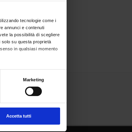
utilizzando tecnologie come i
re annunci e contenuti
vete la possibilità di scegliere
li solo su questa proprietà
consenso in qualsiasi momento
alche metro,
Marketing
e specifiche (impronte
ezione dettagli
. Puoi
Accetta tutti
l media e per analizzare il
ostri partner che si occupano