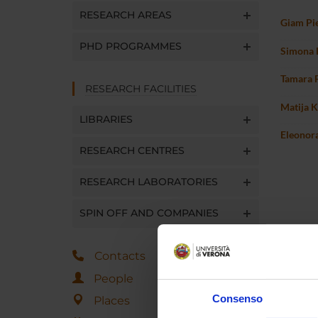
RESEARCH AREAS
Giam Pie
PHD PROGRAMMES
Simona 
Tamara 
RESEARCH FACILITIES
Matija K
LIBRARIES
Eleonor
RESEARCH CENTRES
RESEARCH LABORATORIES
SPIN OFF AND COMPANIES
Contacts
People
Consenso
Places