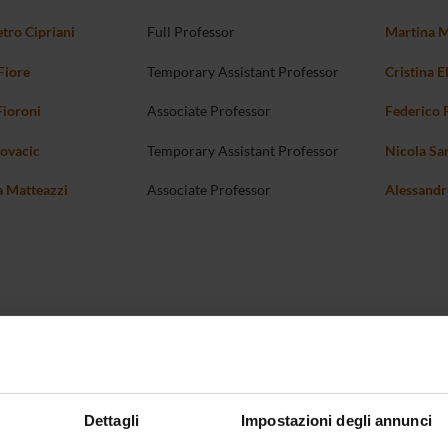
tro Cipriani
Full Professor
Martina 
Fiore
Temporary Assistant Professor
Cristina E
Fioroni
Associate Professor
Federico 
ovacic
Temporary Assistant Professor
Nicola Sa
a Matteazzi
Associate Professor
Alessand
Dettagli
Impostazioni degli annunci