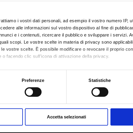
rattiamo i vostri dati personali, ad esempio il vostro numero IP, 
dere alle informazioni sul vostro dispositivo al fine di pubblica
nunci e i contenuti, ricercare il pubblico e sviluppare i servizi. A
r quali scopi. Le vostre scelte in materia di privacy sono applicabi
to le vostre scelte. È possibile modificare o revocare il proprio 
 o facendo clic sull'icona di attivazione della privacy.
mo anche:
oni sulla tua posizione geografica, con un'approssimazione di qu
Preferenze
Statistiche
spositivo, scansionandolo attivamente alla ricerca di caratteristich
Share
aborati i tuoi dati personali e imposta le tue preferenze nella
s
consenso in qualsiasi momento dalla Dichiarazione sui cookie.
Accetta selezionati
nalizzare contenuti ed annunci, per fornire funzionalità dei socia
inoltre informazioni sul modo in cui utilizzi il nostro sito con i n