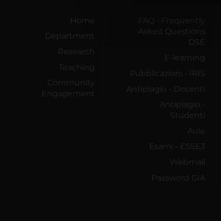
di analisi dei dati web, pubbl
che hanno raccolto dal tuo uti
Home
FAQ - Frequently
Asked Questions
Department
DSE
Research
E-learning
Teaching
Pubblicazioni - IRIS
Community
Antiplagio - Docenti
Engagement
Antiplagio -
Studenti
Aule
Esami - ESSE3
Webmail
Password GIA