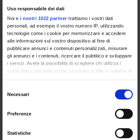
Finanziamento:
assegnato e gestito dal Dipartimento
Uso responsabile dei dati
Noi e
i nostri 1022 partner
trattiamo i vostri dati
personali, ad esempio il vostro numero IP, utilizzando
PARTECIPANTI AL PROGETTO
tecnologie come i cookie per memorizzare e accedere
alle informazioni sul vostro dispositivo al fine di
Barbara Bonvento
pubblicare annunci e contenuti personalizzati, misurare
gli annunci e i contenuti, ricercare il pubblico e sviluppare
Paolo Pertile
i servizi. Avete la possibilità di scegliere chi utilizza i
Professore ordinario
vostri dati e per quali scopi. Le vostre scelte in materia di
privacy sono applicabili solo su questa proprietà digitale
in cui avete effettuato le vostre scelte. È possibile
Selezione
AREE DI RICERCA COINVOLTE DAL PROGETTO
modificare o revocare il proprio consenso in qualsiasi
Necessari
del
Economia sanitaria
momento dalla Dichiarazione sui cookie o facendo clic
consenso
Health
sull'icona di attivazione della privacy.
Preferenze
Metodi quantitativi per l’economia
Con il tuo consenso, vorremmo anche:
Single Equation Models; Single Variables
raccogliere informazioni sulla tua posizione
Statistiche
geografica, con un'approssimazione di qualche