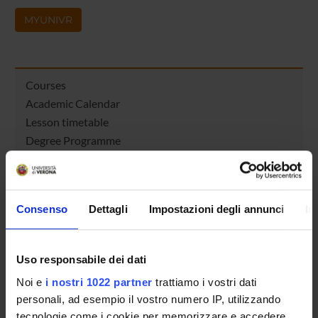
MYUNIVR
Courses
Academic Calendar
Lesson timetable
Degree Programme
Exam calendar
Notices
Thesis and internship proposals
Consenso
Dettagli
Impostazioni degli annunci
In
Governing bodies
Faculty staff
Student Career Management
Uso responsabile dei dati
Scholarships and Grants
Noi e
i nostri 1022 partner
trattiamo i vostri dati
Housing service
personali, ad esempio il vostro numero IP, utilizzando
Documents
tecnologie come i cookie per memorizzare e accedere