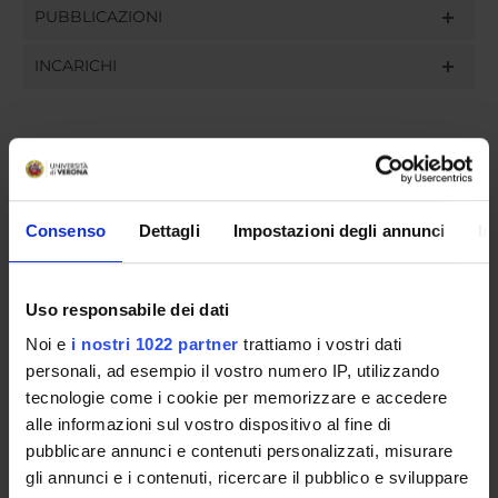
PUBBLICAZIONI
INCARICHI
ORGANIZZAZIONE
Consenso
Dettagli
Impostazioni degli annunci
In
GOVERNANCE
COMMISSIONI
Uso responsabile dei dati
UFFICI E STRUTTURE DI SERVIZIO
Noi e
i nostri 1022 partner
trattiamo i vostri dati
personali, ad esempio il vostro numero IP, utilizzando
SERVIZI DI SEGRETERIA STUDENTI
tecnologie come i cookie per memorizzare e accedere
alle informazioni sul vostro dispositivo al fine di
STRUTTURE DEL DIPARTIMENTO
pubblicare annunci e contenuti personalizzati, misurare
gli annunci e i contenuti, ricercare il pubblico e sviluppare
LABORATORI DI RICERCA