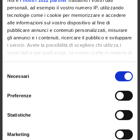
Noi e
i nostri 1022 partner
trattiamo i vostri dati
Referente esterno
personali, ad esempio il vostro numero IP, utilizzando
tecnologie come i cookie per memorizzare e accedere
Data pubblicazione
16 settembre 2024
alle informazioni sul vostro dispositivo al fine di
pubblicare annunci e contenuti personalizzati, misurare
gli annunci e i contenuti, ricercare il pubblico e sviluppare
i servizi. Avete la possibilità di scegliere chi utilizza i
vostri dati e per quali scopi. Le vostre scelte in materia di
OFFERTA FORMATIVA
privacy sono applicabili solo su questa proprietà digitale
in cui avete effettuato le vostre scelte. È possibile
Selezione
CORSI DI STUDIO
modificare o revocare il proprio consenso in qualsiasi
Necessari
del
momento dalla Dichiarazione sui cookie o facendo clic
consenso
DOTTORATI, MASTER E FORMAZIONE SUPERIORE
sull'icona di attivazione della privacy.
Preferenze
Contatti
Con il tuo consenso, vorremmo anche:
Persone
raccogliere informazioni sulla tua posizione
Statistiche
Luoghi
geografica, con un'approssimazione di qualche
metro,
Calendario
Marketing
Identificare il tuo dispositivo, scansionandolo