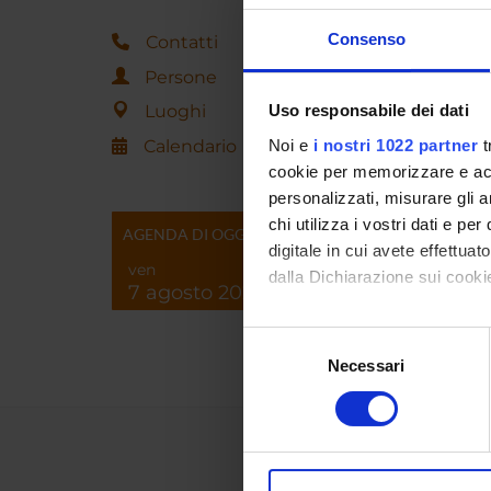
Consenso
Contatti
Persone
Luoghi
Uso responsabile dei dati
Calendario
Noi e
i nostri 1022 partner
t
cookie per memorizzare e acce
personalizzati, misurare gli an
chi utilizza i vostri dati e pe
AGENDA DI OGGI
digitale in cui avete effettua
ven
dalla Dichiarazione sui cookie
7 agosto 2026
Con il tuo consenso, vorrem
Selezione
raccogliere informazi
Necessari
del
Identificare il tuo di
consenso
digitali).
Approfondisci come vengono el
modificare o ritirare il tuo 