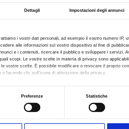
Dettagli
Impostazioni degli annunci
rattiamo i vostri dati personali, ad esempio il vostro numero IP, 
dere alle informazioni sul vostro dispositivo al fine di pubblica
nunci e i contenuti, ricercare il pubblico e sviluppare i servizi. A
r quali scopi. Le vostre scelte in materia di privacy sono applicabi
to le vostre scelte. È possibile modificare o revocare il proprio 
 o facendo clic sull'icona di attivazione della privacy.
mo anche:
oni sulla tua posizione geografica, con un'approssimazione di qu
Preferenze
Statistiche
spositivo, scansionandolo attivamente alla ricerca di caratteristich
aborati i tuoi dati personali e imposta le tue preferenze nella
s
Condividi
consenso in qualsiasi momento dalla Dichiarazione sui cookie.