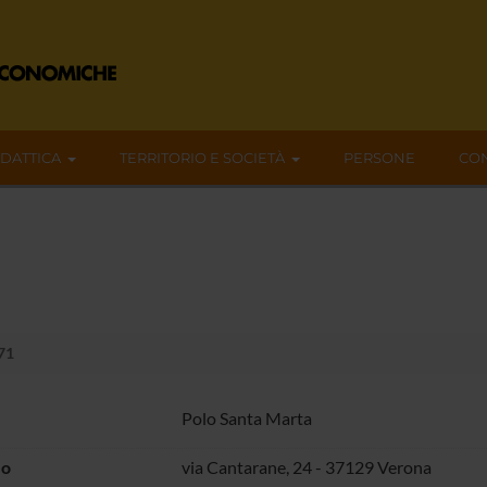
IDATTICA
TERRITORIO E SOCIETÀ
PERSONE
CON
.71
Polo Santa Marta
zo
via Cantarane, 24 - 37129 Verona