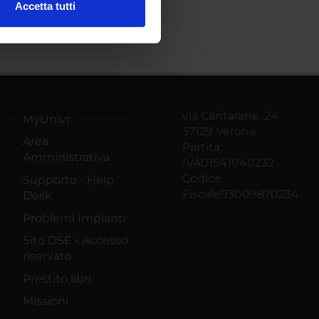
Accetta tutti
l media e per analizzare il
ostri partner che si occupano
azioni che hai fornito loro o
via Cantarane, 24
MyUnivr
37129 Verona
Area
Partita
Amministrativa
IVA01541040232
Codice
Supporto - Help
Fiscale93009870234
Desk
Problemi Impianti
Sito DSE - Accesso
riservato
Prestito libri
Missioni