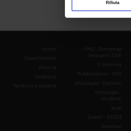
Rifiuta
Utilizziamo i cookie per perso
nostro traffico. Condividiamo 
di analisi dei dati web, pubbl
che hanno raccolto dal tuo uti
Home
FAQ - Domande
frequenti DSE
Dipartimento
E-learning
Ricerca
Pubblicazioni - IRIS
Didattica
Antiplagio - Docenti
Territorio e Società
Antiplagio -
Studenti
Aule
Esami - ESSE3
Webmail