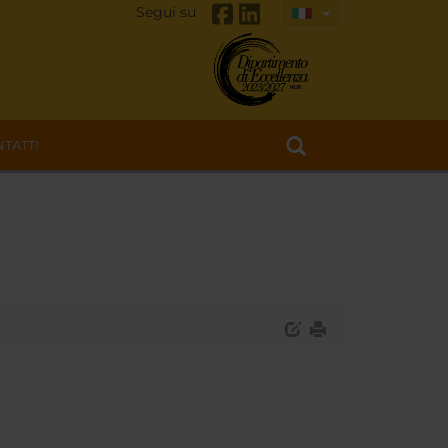
Segui su
TATTI