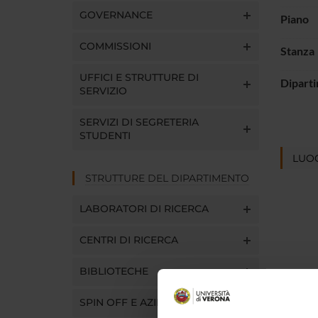
GOVERNANCE
Piano
COMMISSIONI
Stanza
UFFICI E STRUTTURE DI
Dipart
SERVIZIO
SERVIZI DI SEGRETERIA
STUDENTI
LUOG
STRUTTURE DEL DIPARTIMENTO
LABORATORI DI RICERCA
CENTRI DI RICERCA
BIBLIOTECHE
SPIN OFF E AZIENDE