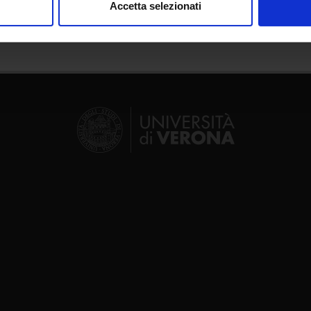
Accetta selezionati
nalizzare contenuti ed annunci, per fornire funzionalità dei socia
inoltre informazioni sul modo in cui utilizzi il nostro sito con i n
icità e social media, i quali potrebbero combinarle con altre inform
lizzo dei loro servizi.