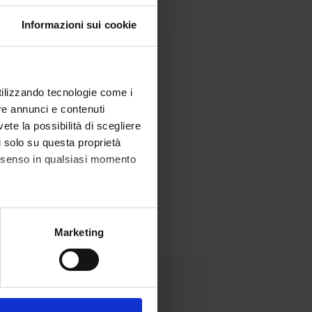
Informazioni sui cookie
utilizzando tecnologie come i
re annunci e contenuti
vete la possibilità di scegliere
li solo su questa proprietà
consenso in qualsiasi momento
alche metro,
Marketing
e specifiche (impronte
ezione dettagli
. Puoi