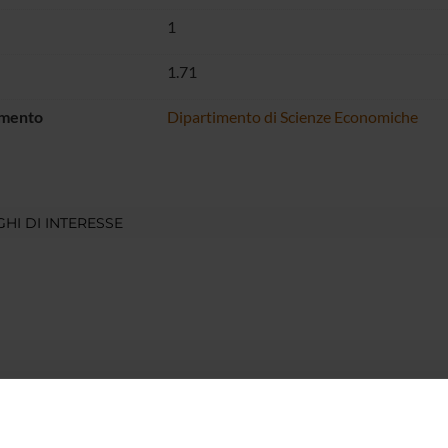
1
1.71
imento
Dipartimento di Scienze Economiche
HI DI INTERESSE