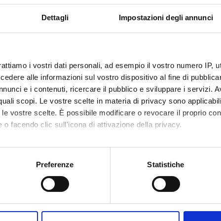
as Assistant Professor at the University of Economics, Prague and 
Dettagli
Impostazioni degli annunci
ity. Her main fields of research are public economics, health eco
rattiamo i vostri dati personali, ad esempio il vostro numero IP, 
dere alle informazioni sul vostro dispositivo al fine di pubblica
nunci e i contenuti, ricercare il pubblico e sviluppare i servizi. A
r quali scopi. Le vostre scelte in materia di privacy sono applicabi
to le vostre scelte. È possibile modificare o revocare il proprio 
 o facendo clic sull'icona di attivazione della privacy.
mo anche:
oni sulla tua posizione geografica, con un'approssimazione di qu
Preferenze
Statistiche
spositivo, scansionandolo attivamente alla ricerca di caratteristich
aborati i tuoi dati personali e imposta le tue preferenze nella
s
Condividi
consenso in qualsiasi momento dalla Dichiarazione sui cookie.