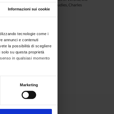
at the Institute for Economics Studies, Charles
Informazioni sui cookie
nomics and law and economics.
utilizzando tecnologie come i
re annunci e contenuti
vete la possibilità di scegliere
li solo su questa proprietà
consenso in qualsiasi momento
alche metro,
Marketing
e specifiche (impronte
ezione dettagli
. Puoi