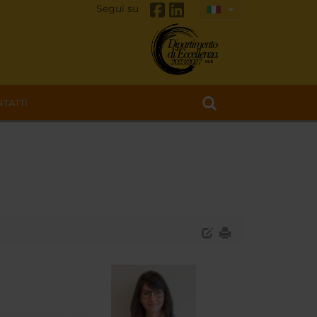
Segui su
TATTI