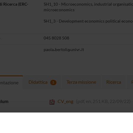
di Ricerca (ERC-
SH1_10 - Microeconomics, industrial organisatio
microeconomics
SH1_3 - Development economics political econ
o
045 8028 508
paola
bertoli
univr
it
Didattica
Terza missione
Ricerca
entazione
5
ulum
CV_eng
(pdf, en, 251 KB, 22/09/22)
ertoli
is Assistant Professor of Economics at the University of Ve
ity of Bologna and at the Erasmus University Rotterdam. Before j