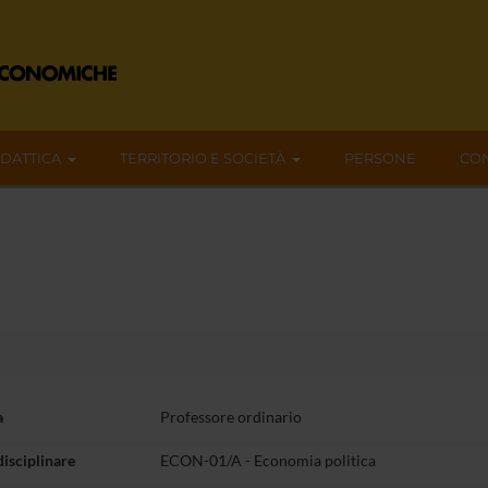
IDATTICA
TERRITORIO E SOCIETÀ
PERSONE
CON
a
Professore ordinario
disciplinare
ECON-01/A - Economia politica