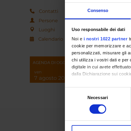
worked 
Consenso
Contatti
Univers
Persone
Luoghi
Uso responsabile dei dati
Calendario
Noi e
i nostri 1022 partner
t
cookie per memorizzare e acce
personalizzati, misurare gli an
chi utilizza i vostri dati e pe
AGENDA DI OGGI
digitale in cui avete effettua
ven
dalla Dichiarazione sui cookie
7 agosto 2026
Con il tuo consenso, vorrem
Selezione
raccogliere informazi
Necessari
del
Identificare il tuo di
consenso
digitali).
Approfondisci come vengono el
modificare o ritirare il tuo 