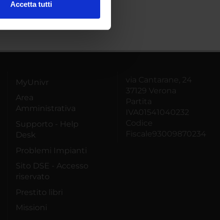
Accetta tutti
l media e per analizzare il
ostri partner che si occupano
azioni che hai fornito loro o
via Cantarane, 24
MyUnivr
37129 Verona
Area
Partita
Amministrativa
IVA01541040232
Codice
Supporto - Help
Fiscale93009870234
Desk
Problemi Impianti
Sito DSE - Accesso
riservato
Prestito libri
Missioni