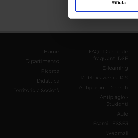
Rifiuta
Utilizziamo i cookie per perso
nostro traffico. Condividiamo 
di analisi dei dati web, pubbl
che hanno raccolto dal tuo uti
Home
FAQ - Domande
frequenti DSE
Dipartimento
E-learning
Ricerca
Pubblicazioni - IRIS
Didattica
Antiplagio - Docenti
Territorio e Società
Antiplagio -
Studenti
Aule
Esami - ESSE3
Webmail