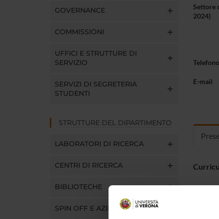
Settore 
GOVERNANCE
2024)
COMMISSIONI
UFFICI E STRUTTURE DI
SERVIZIO
Telefon
E-mail
SERVIZI DI SEGRETERIA
STUDENTI
STRUTTURE DEL DIPARTIMENTO
Pres
LABORATORI DI RICERCA
CENTRI DI RICERCA
Curric
BIBLIOTECHE
Paola B
SPIN OFF E AZIENDE
Univers