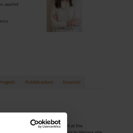
n, applied
omics
Progetti
Pubblicazioni
Incarichi
rona. She obtained her PhD in 2014 at the
oining the Department of Economics in Verona, she