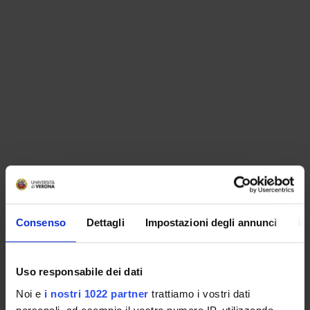
ORGANISATION
Consenso
Dettagli
Impostazioni degli annunci
In
GOVERNANCE
COMMITTEES
Uso responsabile dei dati
Noi e
i nostri 1022 partner
trattiamo i vostri dati
DEPARTMENT ADMINISTRATION OFFICES