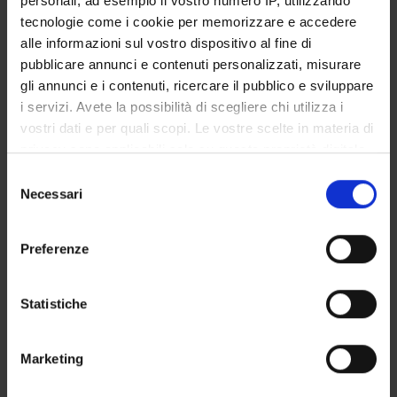
personali, ad esempio il vostro numero IP, utilizzando
STUDENT ADMINISTRATION OFFICES
tecnologie come i cookie per memorizzare e accedere
alle informazioni sul vostro dispositivo al fine di
DEPARTMENT FACILITIES
pubblicare annunci e contenuti personalizzati, misurare
gli annunci e i contenuti, ricercare il pubblico e sviluppare
RESEARCH LABORATORIES
i servizi. Avete la possibilità di scegliere chi utilizza i
vostri dati e per quali scopi. Le vostre scelte in materia di
RESEARCH CENTRES
privacy sono applicabili solo su questa proprietà digitale
in cui avete effettuato le vostre scelte. È possibile
Selezione
LIBRARIES
modificare o revocare il proprio consenso in qualsiasi
Necessari
del
momento dalla Dichiarazione sui cookie o facendo clic
SPIN OFF AND COMPANIES
consenso
sull'icona di attivazione della privacy.
Preferenze
Contacts
Con il tuo consenso, vorremmo anche:
People
raccogliere informazioni sulla tua posizione
Statistiche
Places
geografica, con un'approssimazione di qualche
metro,
Calendar
Marketing
Identificare il tuo dispositivo, scansionandolo
attivamente alla ricerca di caratteristiche specifiche