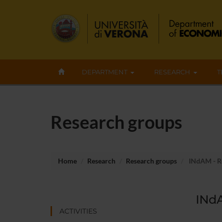
DEPARTMENT
RESEARCH
T
Research groups
Home
Research
Research groups
INdAM - Re
INdA
ACTIVITIES