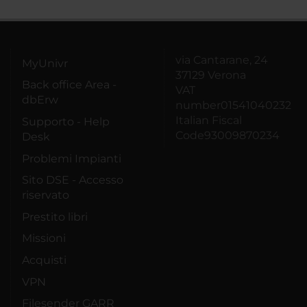
via Cantarane, 24
MyUnivr
37129 Verona
Back office Area -
VAT
dbErw
number01541040232
Italian Fiscal
Supporto - Help
Code93009870234
Desk
Problemi Impianti
Sito DSE - Accesso
riservato
Prestito libri
Missioni
Acquisti
VPN
Filesender GARR