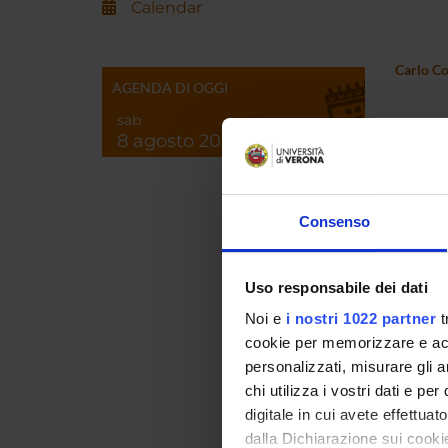
Calendar
Carlo C
AGENDA DI OGGI
sab
8 agosto 2026
Luca Di 
Consenso
Zsuzsan
Uso responsabile dei dati
Frances
Noi e
i nostri 1022 partner
t
cookie per memorizzare e acce
personalizzati, misurare gli an
Sara Mig
chi utilizza i vostri dati e pe
digitale in cui avete effettua
dalla Dichiarazione sui cookie