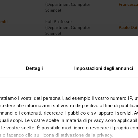
(Department Computer
Francesca
Science)
ombi
Full Professor
(Department Computer
Paolo Dai
Science)
Persio
Associate Professor
(Department Computer
Rosalba G
Science)
Dettagli
Impostazioni degli annunci
na Liptak
Associate Professor
(Department Computer
Cecilia M
Science)
Antonio 
ca Mantese
Associate Professor
(Department Computer
rattiamo i vostri dati personali, ad esempio il vostro numero IP, 
Science)
dere alle informazioni sul vostro dispositivo al fine di pubblica
Giandome
nunci e i contenuti, ricercare il pubblico e sviluppare i servizi. A
liorini
Associate Professor
r quali scopi. Le vostre scelte in materia di privacy sono applicabi
(Department Computer
Science)
to le vostre scelte. È possibile modificare o revocare il proprio 
Graziano 
 o facendo clic sull'icona di attivazione della privacy.