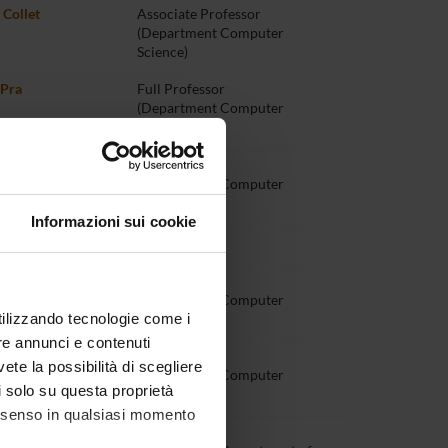
 Collet
Associate Professor
(Department Computer
Science)
 Pra
Full Professor
(Department Computer
Science)
iugno
Full Professor
(Department Computer
Science)
Informazioni sui cookie
ancini
Full Professor
Marigonda
Full Professor
(Department Computer
utilizzando tecnologie come i
Science)
re annunci e contenuti
nico Orlandi
Full Professor
vete la possibilità di scegliere
(Department Computer
li solo su questa proprietà
Science)
consenso in qualsiasi momento
Pravadelli
Full Professor