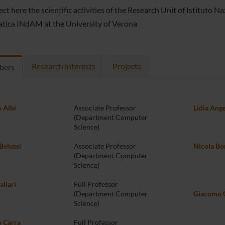
ct here the scientific activities of the Research Unit of Istituto Na
ica INdAM at the University of Verona
Research interests
Projects
bers
 Albi
Associate Professor
Lidia Ange
(Department Computer
Science)
Belussi
Associate Professor
Nicola Bo
(Department Computer
Science)
liari
Full Professor
(Department Computer
Giacomo 
Science)
 Carra
Full Professor