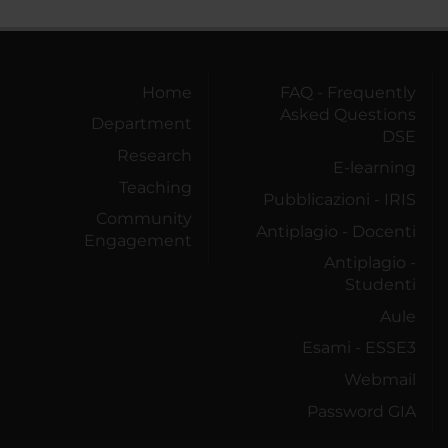
Home
FAQ - Frequently
Asked Questions
Department
DSE
Research
E-learning
Teaching
Pubblicazioni - IRIS
Community
Antiplagio - Docenti
Engagement
Antiplagio -
Studenti
Aule
Esami - ESSE3
Webmail
Password GIA