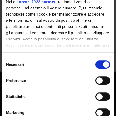
Calendar
Noi e
i nostri 1022 partner
trattiamo i vostri dati
personali, ad esempio il vostro numero IP, utilizzando
tecnologie come i cookie per memorizzare e accedere
alle informazioni sul vostro dispositivo al fine di
pubblicare annunci e contenuti personalizzati, misurare
gli annunci e i contenuti, ricercare il pubblico e sviluppare
i servizi. Avete la possibilità di scegliere chi utilizza i
Share
vostri dati e per quali scopi. Le vostre scelte in materia di
privacy sono applicabili solo su questa proprietà digitale
in cui avete effettuato le vostre scelte. È possibile
Selezione
modificare o revocare il proprio consenso in qualsiasi
Necessari
del
momento dalla Dichiarazione sui cookie o facendo clic
consenso
sull'icona di attivazione della privacy.
Preferenze
Con il tuo consenso, vorremmo anche:
raccogliere informazioni sulla tua posizione
Statistiche
geografica, con un'approssimazione di qualche
metro,
Marketing
FAQ - Frequently Asked Questions DSE
Identificare il tuo dispositivo, scansionandolo