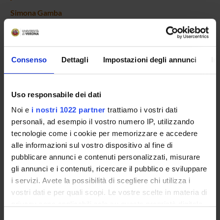
Simona Gamba
Paolo Pertile
Full Professor
Consenso
Dettagli
Impostazioni degli annunci
In
RESEARCH AREAS INVOLVED IN THE PROJECT
Uso responsabile dei dati
Economia sanitaria
Noi e
i nostri 1022 partner
trattiamo i vostri dati
Health
personali, ad esempio il vostro numero IP, utilizzando
Economia industriale
tecnologie come i cookie per memorizzare e accedere
Innovation ; Research and Development ; Technological Change
alle informazioni sul vostro dispositivo al fine di
pubblicare annunci e contenuti personalizzati, misurare
gli annunci e i contenuti, ricercare il pubblico e sviluppare
i servizi. Avete la possibilità di scegliere chi utilizza i
vostri dati e per quali scopi. Le vostre scelte in materia di
ACTIVITIES
privacy sono applicabili solo su questa proprietà digitale
in cui avete effettuato le vostre scelte. È possibile
Selezione
RESEARCH AREAS