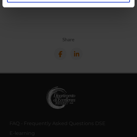
analizzare il nostro traffico. Condividiamo inoltre
informazioni sul modo in cui utilizzi il nostro sito con i
nostri partner che si occupano di analisi dei dati web,
pubblicità e social media, i quali potrebbero combinarle
con altre informazioni che hai fornito loro o che hanno
raccolto dal tuo utilizzo dei loro servizi.
Share
FAQ - Frequently Asked Questions DSE
E-learning