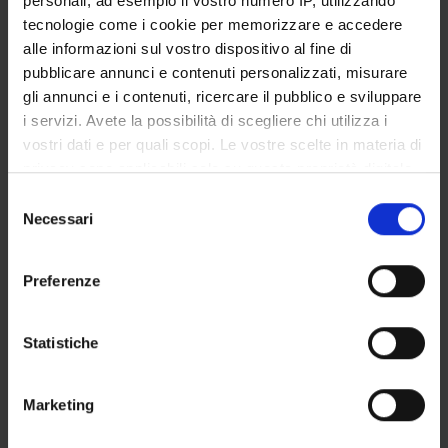
personali, ad esempio il vostro numero IP, utilizzando
STUDENT ADMINISTRATION OFFICES
tecnologie come i cookie per memorizzare e accedere
alle informazioni sul vostro dispositivo al fine di
DEPARTMENT FACILITIES
pubblicare annunci e contenuti personalizzati, misurare
gli annunci e i contenuti, ricercare il pubblico e sviluppare
RESEARCH LABORATORIES
i servizi. Avete la possibilità di scegliere chi utilizza i
vostri dati e per quali scopi. Le vostre scelte in materia di
RESEARCH CENTRES
privacy sono applicabili solo su questa proprietà digitale
in cui avete effettuato le vostre scelte. È possibile
Selezione
LIBRARIES
modificare o revocare il proprio consenso in qualsiasi
Necessari
del
momento dalla Dichiarazione sui cookie o facendo clic
SPIN OFF AND COMPANIES
consenso
sull'icona di attivazione della privacy.
Preferenze
Contacts
Con il tuo consenso, vorremmo anche:
People
raccogliere informazioni sulla tua posizione
Statistiche
Places
geografica, con un'approssimazione di qualche
metro,
Calendar
Marketing
Identificare il tuo dispositivo, scansionandolo
attivamente alla ricerca di caratteristiche specifiche