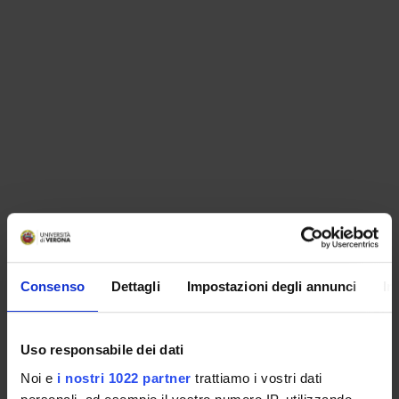
ORGANISATION
Consenso
Dettagli
Impostazioni degli annunci
In
GOVERNANCE
COMMITTEES
Uso responsabile dei dati
Noi e
i nostri 1022 partner
trattiamo i vostri dati
DEPARTMENT ADMINISTRATION OFFICES