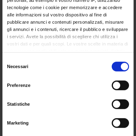
personali, ad esempio il vostro numero IP, utilizzando
STUDENT ADMINISTRATION OFFICES
tecnologie come i cookie per memorizzare e accedere
alle informazioni sul vostro dispositivo al fine di
DEPARTMENT FACILITIES
pubblicare annunci e contenuti personalizzati, misurare
gli annunci e i contenuti, ricercare il pubblico e sviluppare
RESEARCH LABORATORIES
i servizi. Avete la possibilità di scegliere chi utilizza i
vostri dati e per quali scopi. Le vostre scelte in materia di
RESEARCH CENTRES
privacy sono applicabili solo su questa proprietà digitale
in cui avete effettuato le vostre scelte. È possibile
Selezione
LIBRARIES
modificare o revocare il proprio consenso in qualsiasi
Necessari
del
momento dalla Dichiarazione sui cookie o facendo clic
SPIN OFF AND COMPANIES
consenso
sull'icona di attivazione della privacy.
Preferenze
Contacts
Con il tuo consenso, vorremmo anche:
People
raccogliere informazioni sulla tua posizione
Statistiche
Places
geografica, con un'approssimazione di qualche
metro,
Calendar
Marketing
Identificare il tuo dispositivo, scansionandolo
attivamente alla ricerca di caratteristiche specifiche