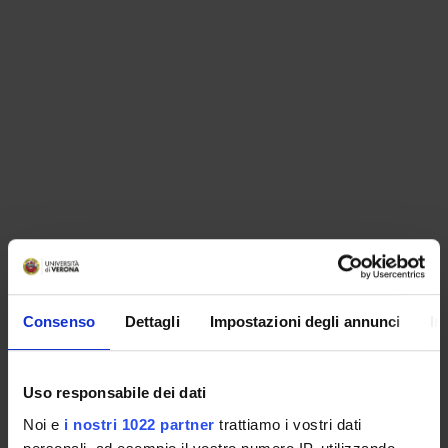
ORGANISATION
Consenso
Dettagli
Impostazioni degli annunci
In
GOVERNANCE
COMMITTEES
Uso responsabile dei dati
Noi e
i nostri 1022 partner
trattiamo i vostri dati
DEPARTMENT ADMINISTRATION OFFICES