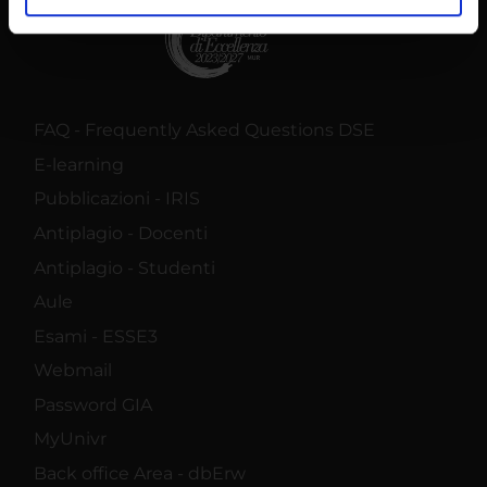
analizzare il nostro traffico. Condividiamo inoltre
informazioni sul modo in cui utilizzi il nostro sito con i
nostri partner che si occupano di analisi dei dati web,
pubblicità e social media, i quali potrebbero combinarle
con altre informazioni che hai fornito loro o che hanno
FAQ - Frequently Asked Questions DSE
raccolto dal tuo utilizzo dei loro servizi.
E-learning
Pubblicazioni - IRIS
Antiplagio - Docenti
Antiplagio - Studenti
Aule
Esami - ESSE3
Webmail
Password GIA
MyUnivr
Back office Area - dbErw