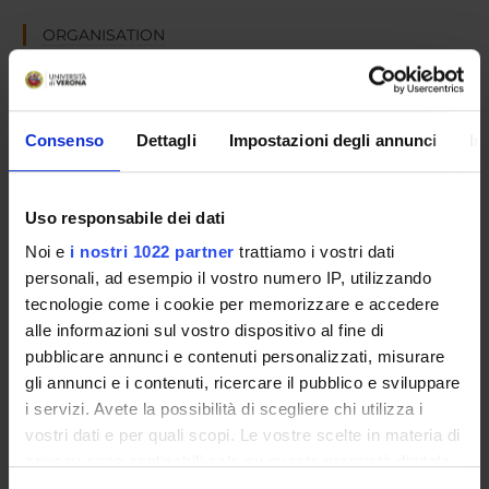
ORGANISATION
GOVERNANCE
COMMITTEES
Consenso
Dettagli
Impostazioni degli annunci
In
DEPARTMENT ADMINISTRATION OFFICES
Uso responsabile dei dati
STUDENT ADMINISTRATION OFFICES
Noi e
i nostri 1022 partner
trattiamo i vostri dati
personali, ad esempio il vostro numero IP, utilizzando
DEPARTMENT FACILITIES
tecnologie come i cookie per memorizzare e accedere
RESEARCH LABORATORIES
alle informazioni sul vostro dispositivo al fine di
pubblicare annunci e contenuti personalizzati, misurare
RESEARCH CENTRES
gli annunci e i contenuti, ricercare il pubblico e sviluppare
i servizi. Avete la possibilità di scegliere chi utilizza i
LIBRARIES
vostri dati e per quali scopi. Le vostre scelte in materia di
privacy sono applicabili solo su questa proprietà digitale
SPIN OFF AND COMPANIES
in cui avete effettuato le vostre scelte. È possibile