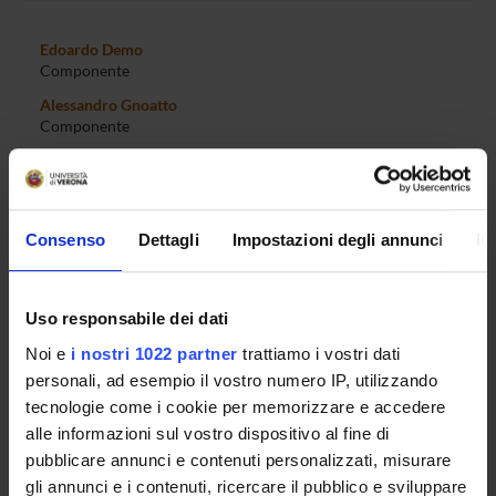
Edoardo Demo
Componente
Alessandro Gnoatto
Componente
Maria Vittoria Levati
Componente
Marco Minozzo
Consenso
Dettagli
Impostazioni degli annunci
In
Componente
Simone Quercia
Componente
Uso responsabile dei dati
Alessandro Sommacal
Noi e
i nostri 1022 partner
trattiamo i vostri dati
Componente
personali, ad esempio il vostro numero IP, utilizzando
tecnologie come i cookie per memorizzare e accedere
alle informazioni sul vostro dispositivo al fine di
SEDUTE E VERBALI
pubblicare annunci e contenuti personalizzati, misurare
gli annunci e i contenuti, ricercare il pubblico e sviluppare