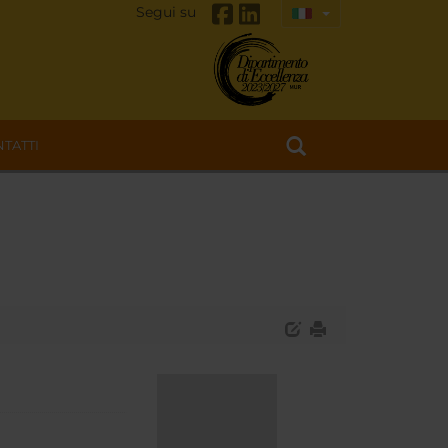
Segui su
TATTI