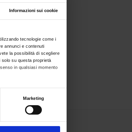
Informazioni sui cookie
utilizzando tecnologie come i
re annunci e contenuti
vete la possibilità di scegliere
li solo su questa proprietà
consenso in qualsiasi momento
alche metro,
Marketing
e specifiche (impronte
ezione dettagli
. Puoi