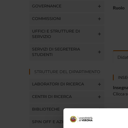
GOVERNANCE
Ruolo
COMMISSIONI
UFFICI E STRUTTURE DI
SERVIZIO
SERVIZI DI SEGRETERIA
STUDENTI
Dida
STRUTTURE DEL DIPARTIMENTO
INS
LABORATORI DI RICERCA
Insegna
Clicca s
CENTRI DI RICERCA
BIBLIOTECHE
SPIN OFF E AZIENDE