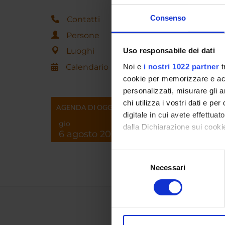
Consenso
Contatti
Persone
Luoghi
Uso responsabile dei dati
Calendario
Noi e
i nostri 1022 partner
t
cookie per memorizzare e acce
personalizzati, misurare gli an
chi utilizza i vostri dati e pe
AGENDA DI OGGI
digitale in cui avete effettua
gio
dalla Dichiarazione sui cookie
6 agosto 2026
Con il tuo consenso, vorrem
Selezione
raccogliere informazi
Necessari
del
Identificare il tuo di
consenso
digitali).
Approfondisci come vengono el
modificare o ritirare il tuo 