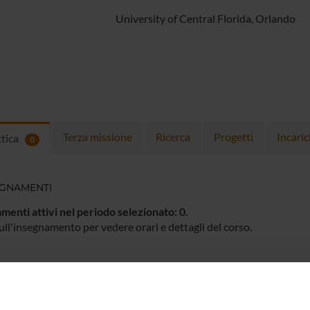
University of Central Florida, Orlando
Terza missione
Ricerca
Progetti
Incaric
ttica
0
EGNAMENTI
menti attivi nel periodo selezionato:
0
.
ull'insegnamento per vedere orari e dettagli del corso.