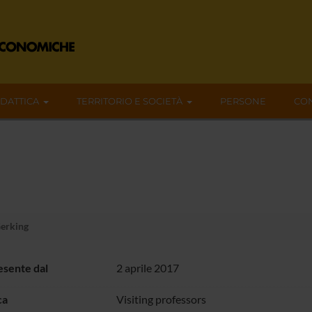
IDATTICA
TERRITORIO E SOCIETÀ
PERSONE
CON
Gerking
sente dal
2 aprile 2017
ca
Visiting professors