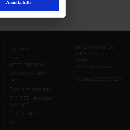
Accetta tutti
l media e per analizzare il
ostri partner che si occupano
azioni che hai fornito loro o
via Cantarane, 24
MyUnivr
37129 Verona
Area
Partita
Amministrativa
IVA01541040232
Codice
Supporto - Help
Fiscale93009870234
Desk
Problemi Impianti
Sito DSE - Accesso
riservato
Prestito libri
Missioni