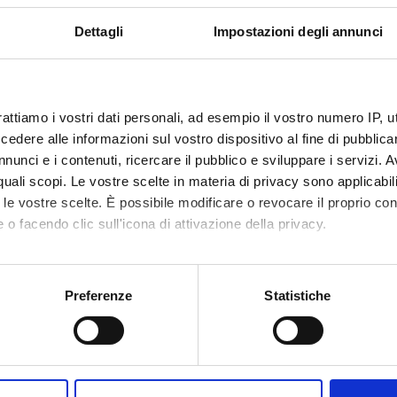
Dettagli
Impostazioni degli annunci
rattiamo i vostri dati personali, ad esempio il vostro numero IP, 
dere alle informazioni sul vostro dispositivo al fine di pubblica
nunci e i contenuti, ricercare il pubblico e sviluppare i servizi. A
r quali scopi. Le vostre scelte in materia di privacy sono applicabi
to le vostre scelte. È possibile modificare o revocare il proprio 
 o facendo clic sull'icona di attivazione della privacy.
mo anche:
oni sulla tua posizione geografica, con un'approssimazione di qu
Preferenze
Statistiche
spositivo, scansionandolo attivamente alla ricerca di caratteristich
aborati i tuoi dati personali e imposta le tue preferenze nella
s
Condividi
consenso in qualsiasi momento dalla Dichiarazione sui cookie.