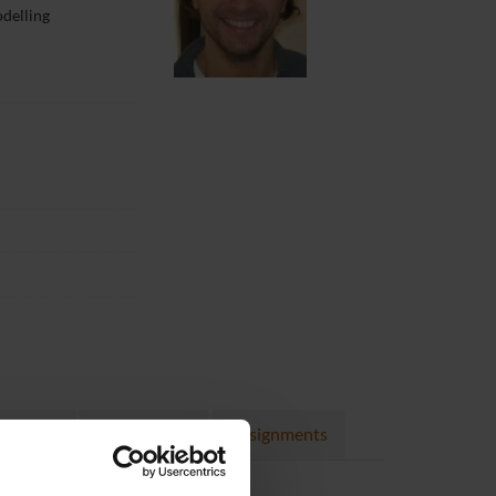
delling
Projects
Publications
Assignments