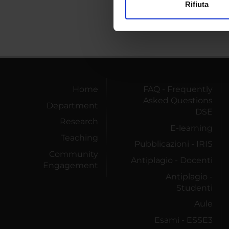
Rifiuta
Utilizziamo i cookie per perso
nostro traffico. Condividiamo 
di analisi dei dati web, pubbl
che hanno raccolto dal tuo uti
Home
FAQ - Frequently
Asked Questions
Department
DSE
Research
E-learning
Teaching
Pubblicazioni - IRIS
Community
Antiplagio - Docenti
Engagement
Antiplagio -
Studenti
Aule
Esami - ESSE3