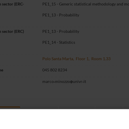
 sector (ERC-
PE1_15 - Generic statistical methodology and mo
PE1_13 - Probability
 sector (ERC)
PE1_13 - Probability
PE1_14 - Statistics
Polo Santa Marta, Floor 1, Room 1.33
ne
045 802 8234
marco
minozzo
univr
it
Teaching
Third mission
Research
t myself
14