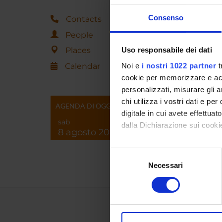
Consenso
OFF
Contacts
People
Wednes
Places
Uso responsabile dei dati
Curric
Calendar
Noi e
i nostri 1022 partner
t
cookie per memorizzare e acce
personalizzati, misurare gli an
chi utilizza i vostri dati e pe
AGENDA DI OGGI
Associat
digitale in cui avete effettua
degree i
sab
dalla Dichiarazione sui cookie
8 agosto 2026
main cur
statisti
Con il tuo consenso, vorrem
Selezione
raccogliere informazi
Necessari
del
Identificare il tuo di
consenso
digitali).
Approfondisci come vengono el
modificare o ritirare il tuo 