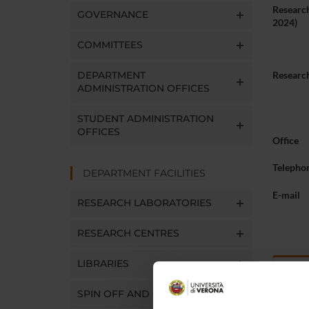
Research
GOVERNANCE
2024)
COMMITTEES
DEPARTMENT
Research
ADMINISTRATION OFFICES
STUDENT ADMINISTRATION
OFFICES
Office
Telepho
DEPARTMENT FACILITIES
E-mail
RESEARCH LABORATORIES
RESEARCH CENTRES
LIBRARIES
Abou
SPIN OFF AND COMPANIES