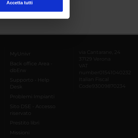
Accetta tutti
l media e per analizzare il
ostri partner che si occupano
azioni che hai fornito loro o
via Cantarane, 24
MyUnivr
37129 Verona
Back office Area -
VAT
dbErw
number01541040232
Italian Fiscal
Supporto - Help
Code93009870234
Desk
Problemi Impianti
Sito DSE - Accesso
riservato
Prestito libri
Missioni