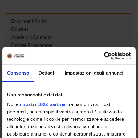
Enrolment Policy
Courses
Academic Calendar
Degree Programme
Lesson timetable
Exam calendar
Notices
Consenso
Dettagli
Impostazioni degli annunci
In
Thesis and internship proposals
Governing bodies
Faculty staff
Uso responsabile dei dati
Scholarships and Grants
Noi e
i nostri 1022 partner
trattiamo i vostri dati
Housing service
personali, ad esempio il vostro numero IP, utilizzando
tecnologie come i cookie per memorizzare e accedere
alle informazioni sul vostro dispositivo al fine di
STUDYING
pubblicare annunci e contenuti personalizzati, misurare