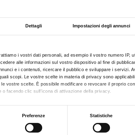
 FINANZIATORI:
Finanziamento:
assegnato e gestito dal 
Dettagli
Impostazioni degli annunci
ECIPANTI AL PROGETTO
rattiamo i vostri dati personali, ad esempio il vostro numero IP, 
o Roveda
Ricercatore
dere alle informazioni sul vostro dispositivo al fine di pubblica
nunci e i contenuti, ricercare il pubblico e sviluppare i servizi. A
r quali scopi. Le vostre scelte in materia di privacy sono applicabi
to le vostre scelte. È possibile modificare o revocare il proprio 
ABORATORI ESTERNI
 o facendo clic sull'icona di attivazione della privacy.
occhi
Università di Verona
mo anche:
Diritto dell'Economia
oni sulla tua posizione geografica, con un'approssimazione di qu
Assegnista di ricerca
Preferenze
Statistiche
spositivo, scansionandolo attivamente alla ricerca di caratteristich