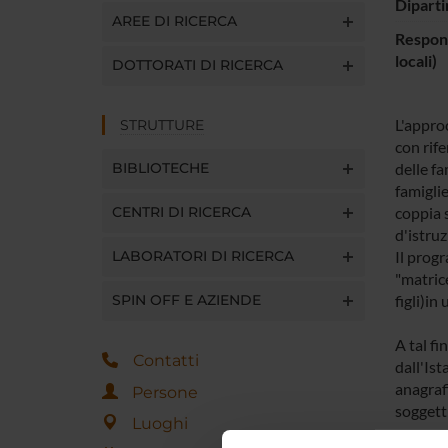
Diparti
AREE DI RICERCA
Respons
locali)
DOTTORATI DI RICERCA
L'appro
STRUTTURE
con rife
BIBLIOTECHE
delle f
famiglie
CENTRI DI RICERCA
coppia 
d'istru
LABORATORI DI RICERCA
Il progr
"matrice
SPIN OFF E AZIENDE
figli)in 
A tal fi
Contatti
dall'Ist
anagrafi
Persone
soggett
Luoghi