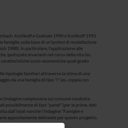
Auerbach, Kotlikoff e Gokhale 1990 e Kotlikoff 1992
le famiglie, sulla base di un'ipotesi di modellazione
 1988). In particolare, l'applicazione alle
he, ipotizzate invarianti nel corso della vita (es.
ne caratteristiche socio-economiche quali grado
e tipologie familiari attraverso la stima di una
ggio da una famiglia di tipo "i" (es. coppia con
zzate (indagine campionaria sui consumi condotta
nali possibilmente di tipo "panel" (per le prime, dati
otta dall'Istat nonché l'indagine "Famiglie e
narie appositamente delineate per questo progetto.