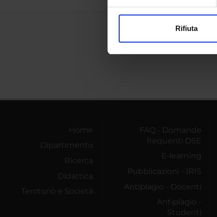
Approfondisci come vengono el
modificare o ritirare il tuo 
Rifiuta
Utilizziamo i cookie per perso
nostro traffico. Condividiamo 
di analisi dei dati web, pubbl
che hanno raccolto dal tuo uti
Home
FAQ - Domande
frequenti DSE
Dipartimento
E-learning
Ricerca
Pubblicazioni - IRIS
Didattica
Antiplagio - Docenti
Territorio e Società
Antiplagio -
Studenti