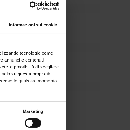
Dipartimento
Informazioni sui cookie
utilizzando tecnologie come i
re annunci e contenuti
vete la possibilità di scegliere
li solo su questa proprietà
consenso in qualsiasi momento
alche metro,
Marketing
e specifiche (impronte