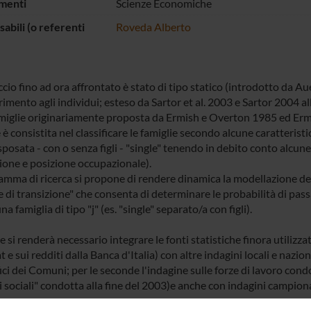
menti
Scienze Economiche
abili (o referenti
Roveda Alberto
ccio fino ad ora affrontato è stato di tipo statico (introdotto da 
rimento agli individui; esteso da Sartor et al. 2003 e Sartor 2004 al
amiglie originariamente proposta da Ermish e Overton 1985 ed Ermish
 è consistita nel classificare le famiglie secondo alcune caratteristic
sposata - con o senza figli - "single" tenendo in debito conto alcu
zione e posizione occupazionale).
amma di ricerca si propone di rendere dinamica la modellazione dell
 di transizione" che consenta di determinare le probabilità di passa
una famiglia di tipo "j" (es. "single" separato/a con figli).
ne si renderà necessario integrare le fonti statistiche finora utili
at e sui redditi dalla Banca d'Italia) con altre indagini locali e nazio
ci dei Comuni; per le seconde l'indagine sulle forze di lavoro cond
i sociali" condotta alla fine del 2003)e anche con indagini campio