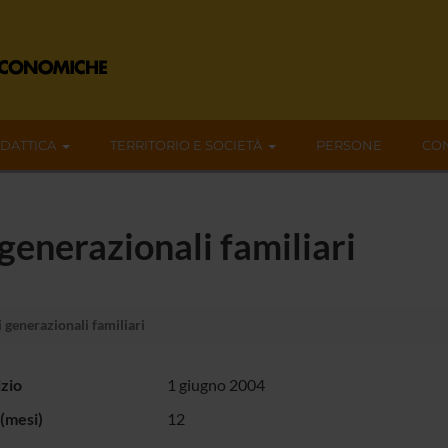
IDATTICA
TERRITORIO E SOCIETÀ
PERSONE
CON
generazionali familiari
 generazionali familiari
izio
1 giugno 2004
(mesi)
12