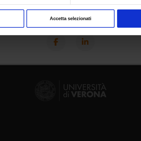
aborati i tuoi dati personali e imposta le tue preferenze nella
s
consenso in qualsiasi momento dalla Dichiarazione sui cookie.
Accetta selezionati
Condividi
nalizzare contenuti ed annunci, per fornire funzionalità dei socia
inoltre informazioni sul modo in cui utilizzi il nostro sito con i n
icità e social media, i quali potrebbero combinarle con altre inform
lizzo dei loro servizi.