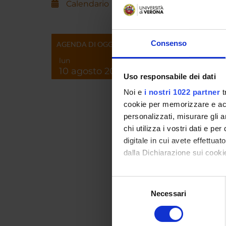
Calendario
ENTI
Consenso
AGENDA DI OGGI
lun
10 agosto 2026
Uso responsabile dei dati
PART
Noi e
i nostri 1022 partner
t
Albert
cookie per memorizzare e acce
personalizzati, misurare gli an
chi utilizza i vostri dati e pe
digitale in cui avete effettua
COLL
dalla Dichiarazione sui cookie
Elisa R
Con il tuo consenso, vorrem
Selezione
raccogliere informazi
Necessari
del
Identificare il tuo di
consenso
digitali).