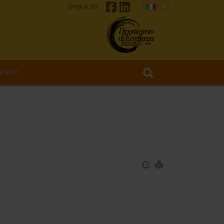
Segui su
TATTI