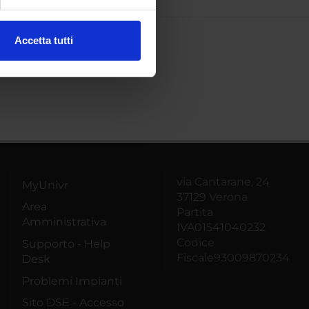
ezione dettagli
. Puoi
Accetta tutti
l media e per analizzare il
ostri partner che si occupano
azioni che hai fornito loro o
via Cantarane, 24
MyUnivr
37129 Verona
Area
Partita
Amministrativa
IVA01541040232
Codice
Supporto - Help
Fiscale93009870234
Desk
Problemi Impianti
Sito DSE - Accesso