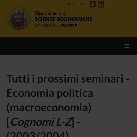
Segui su
Toggl
Tutti i prossimi seminari -
Economia politica
(macroeconomia)
[
Cognomi L-Z
] -
(2003/2004)