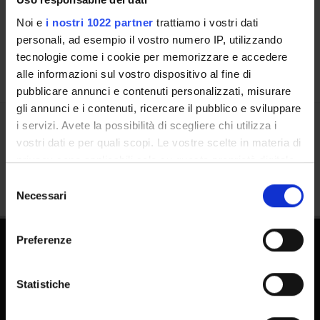
Calendario
Noi e
i nostri 1022 partner
trattiamo i vostri dati
personali, ad esempio il vostro numero IP, utilizzando
tecnologie come i cookie per memorizzare e accedere
alle informazioni sul vostro dispositivo al fine di
pubblicare annunci e contenuti personalizzati, misurare
gli annunci e i contenuti, ricercare il pubblico e sviluppare
i servizi. Avete la possibilità di scegliere chi utilizza i
Condividi
vostri dati e per quali scopi. Le vostre scelte in materia di
privacy sono applicabili solo su questa proprietà digitale
in cui avete effettuato le vostre scelte. È possibile
Selezione
modificare o revocare il proprio consenso in qualsiasi
Necessari
del
momento dalla Dichiarazione sui cookie o facendo clic
consenso
sull'icona di attivazione della privacy.
Preferenze
Con il tuo consenso, vorremmo anche:
raccogliere informazioni sulla tua posizione
Statistiche
geografica, con un'approssimazione di qualche
metro,