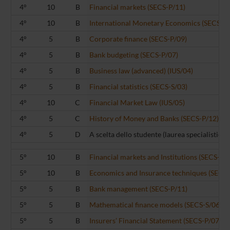
4°
10
B
Financial markets (SECS-P/11)
4°
10
B
International Monetary Economics (SECS-P/
4°
5
B
Corporate finance (SECS-P/09)
4°
5
B
Bank budgeting (SECS-P/07)
4°
5
B
Business law (advanced) (IUS/04)
4°
5
B
Financial statistics (SECS-S/03)
4°
10
C
Financial Market Law (IUS/05)
4°
5
C
History of Money and Banks (SECS-P/12)
4°
5
D
A scelta dello studente (laurea specialistica)
5°
10
B
Financial markets and Institutions (SECS-P/
5°
10
B
Economics and Insurance techniques (SECS-
5°
5
B
Bank management (SECS-P/11)
5°
5
B
Mathematical finance models (SECS-S/06)
5°
5
B
Insurers’ Financial Statement (SECS-P/07)