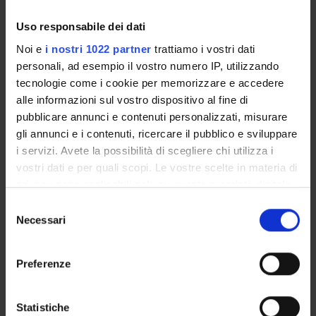
Lesson timetable
Exam calendar
Uso responsabile dei dati
Notices
Noi e
i nostri 1022 partner
trattiamo i vostri dati
Thesis and internship proposals
personali, ad esempio il vostro numero IP, utilizzando
Governing bodies
tecnologie come i cookie per memorizzare e accedere
Faculty staff
alle informazioni sul vostro dispositivo al fine di
pubblicare annunci e contenuti personalizzati, misurare
gli annunci e i contenuti, ricercare il pubblico e sviluppare
STUDYING
i servizi. Avete la possibilità di scegliere chi utilizza i
vostri dati e per quali scopi. Le vostre scelte in materia di
COURSES
privacy sono applicabili solo su questa proprietà digitale
in cui avete effettuato le vostre scelte. È possibile
PHD PROGRAMMES AND POSTGRADUATE
Selezione
TRAINING
modificare o revocare il proprio consenso in qualsiasi
Necessari
del
momento dalla Dichiarazione sui cookie o facendo clic
consenso
sull'icona di attivazione della privacy.
Contacts
Preferenze
People
Con il tuo consenso, vorremmo anche:
Places
raccogliere informazioni sulla tua posizione
Statistiche