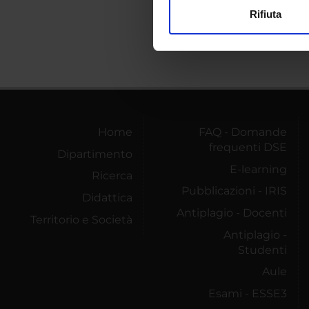
Rifiuta
Utilizziamo i cookie per perso
nostro traffico. Condividiamo 
di analisi dei dati web, pubbl
che hanno raccolto dal tuo uti
Home
FAQ - Domande
frequenti DSE
Dipartimento
E-learning
Ricerca
Pubblicazioni - IRIS
Didattica
Antiplagio - Docenti
Territorio e Società
Antiplagio -
Studenti
Aule
Esami - ESSE3