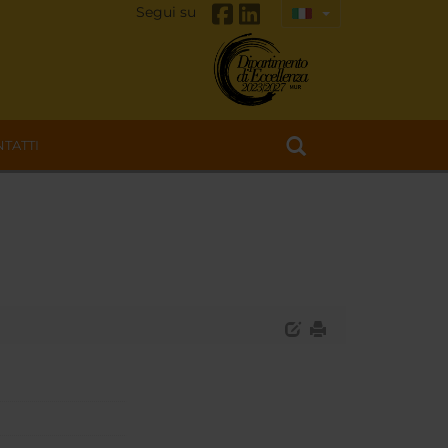
Segui su
TATTI