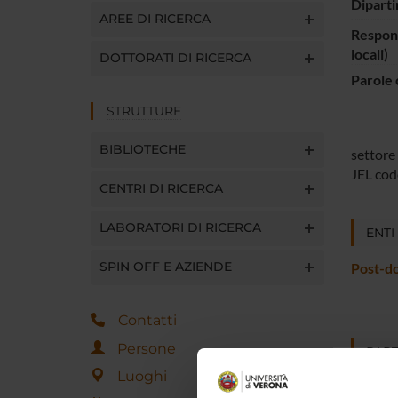
Diparti
AREE DI RICERCA
Respons
locali)
DOTTORATI DI RICERCA
Parole 
STRUTTURE
BIBLIOTECHE
settore 
JEL cod
CENTRI DI RICERCA
LABORATORI DI RICERCA
ENTI
SPIN OFF E AZIENDE
Post-d
Contatti
Persone
PART
Luoghi
Maria F