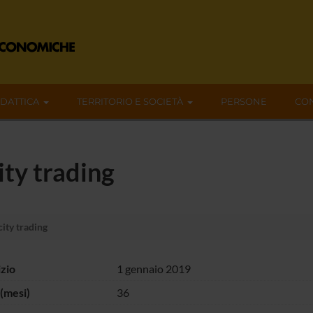
IDATTICA
TERRITORIO E SOCIETÀ
PERSONE
CON
ity trading
ity trading
izio
1 gennaio 2019
(mesi)
36