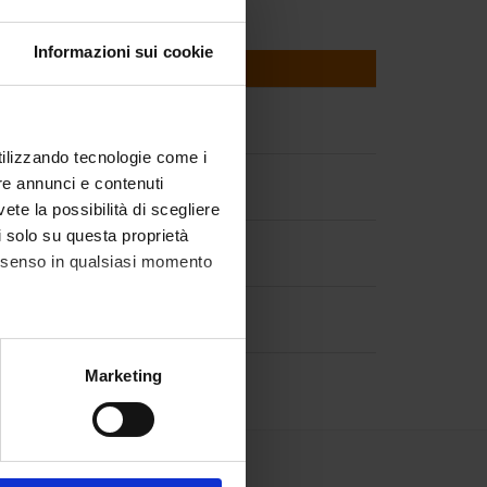
Informazioni sui cookie
s
utilizzando tecnologie come i
re annunci e contenuti
vete la possibilità di scegliere
li solo su questa proprietà
consenso in qualsiasi momento
ation Modeling
alche metro,
Marketing
e specifiche (impronte
ezione dettagli
. Puoi