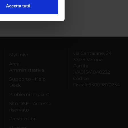
Accetta tutti
l media e per analizzare il
ostri partner che si occupano
azioni che hai fornito loro o
via Cantarane, 24
MyUnivr
37129 Verona
Area
Partita
Amministrativa
IVA01541040232
Codice
Supporto - Help
Fiscale93009870234
Desk
Problemi Impianti
Sito DSE - Accesso
riservato
Prestito libri
Missioni