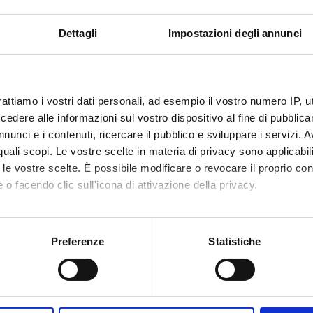
Dettagli
Impostazioni degli annunci
DI RICERCA COINVOLTE DAL PROGETTO
 quantitativi per l’economia
ollection and Data Estimation Methodology ; Computer Program
rattiamo i vostri dati personali, ad esempio il vostro numero IP, 
 quantitativi per l’economia
dere alle informazioni sul vostro dispositivo al fine di pubblica
metric Modeling
nunci e i contenuti, ricercare il pubblico e sviluppare i servizi. A
r quali scopi. Le vostre scelte in materia di privacy sono applicabi
ia dell’ambiente, dell’energia e dello sviluppo territoriale
to le vostre scelte. È possibile modificare o revocare il proprio 
y
 o facendo clic sull'icona di attivazione della privacy.
 quantitativi per l’economia
matical Methods; Programming Models; Mathematical and Simul
mo anche:
oni sulla tua posizione geografica, con un'approssimazione di qu
Preferenze
Statistiche
spositivo, scansionandolo attivamente alla ricerca di caratteristich
aborati i tuoi dati personali e imposta le tue preferenze nella
s
consenso in qualsiasi momento dalla Dichiarazione sui cookie.
Condividi