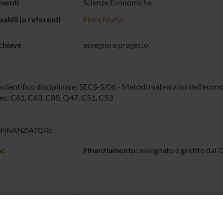
menti
Scienze Economiche
abili (o referenti
Flora Maria
chiave
assegno a progetto
scientifico disciplinare: SECS-S/06 - Metodi matematici dell'econom
es: C61, C63, C88, Q47, C51, C53
 FINANZIATORI:
oc
Finanziamento:
assegnato e gestito dal 
ECIPANTI AL PROGETTO
lora