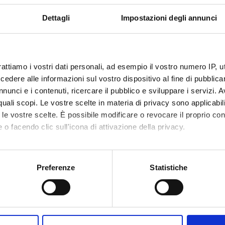
Dettagli
Impostazioni degli annunci
rattiamo i vostri dati personali, ad esempio il vostro numero IP, 
dere alle informazioni sul vostro dispositivo al fine di pubblica
nunci e i contenuti, ricercare il pubblico e sviluppare i servizi. A
r quali scopi. Le vostre scelte in materia di privacy sono applicabi
to le vostre scelte. È possibile modificare o revocare il proprio 
 o facendo clic sull'icona di attivazione della privacy.
mo anche:
oni sulla tua posizione geografica, con un'approssimazione di qu
Preferenze
Statistiche
spositivo, scansionandolo attivamente alla ricerca di caratteristich
aborati i tuoi dati personali e imposta le tue preferenze nella
s
Share
consenso in qualsiasi momento dalla Dichiarazione sui cookie.