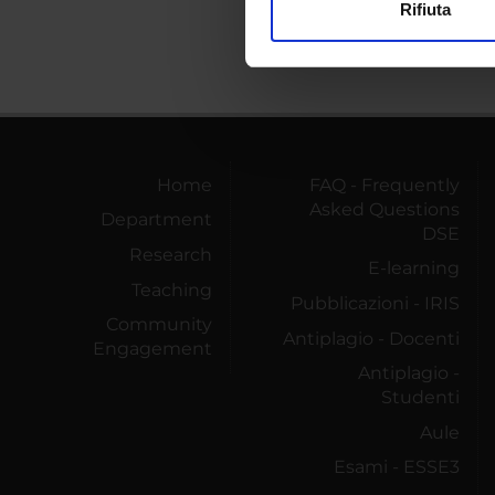
Rifiuta
Utilizziamo i cookie per perso
nostro traffico. Condividiamo 
di analisi dei dati web, pubbl
che hanno raccolto dal tuo uti
Home
FAQ - Frequently
Asked Questions
Department
DSE
Research
E-learning
Teaching
Pubblicazioni - IRIS
Community
Antiplagio - Docenti
Engagement
Antiplagio -
Studenti
Aule
Esami - ESSE3