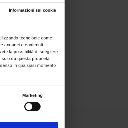
Informazioni sui cookie
utilizzando tecnologie come i
re annunci e contenuti
vete la possibilità di scegliere
li solo su questa proprietà
consenso in qualsiasi momento
alche metro,
Marketing
e specifiche (impronte
ezione dettagli
. Puoi