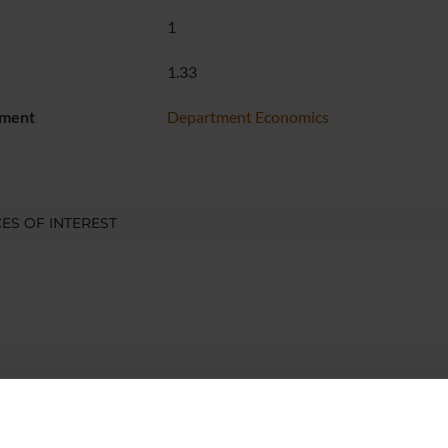
1
1.33
ment
Department Economics
ES OF INTEREST