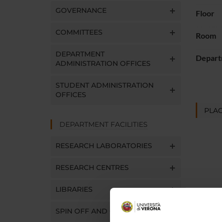
GOVERNANCE
Floor
COMMITTEES
Room
DEPARTMENT
Depart
ADMINISTRATION OFFICES
STUDENT ADMINISTRATION
OFFICES
PLAC
DEPARTMENT FACILITIES
RESEARCH LABORATORIES
RESEARCH CENTRES
LIBRARIES
SPIN OFF AND COMPANIES