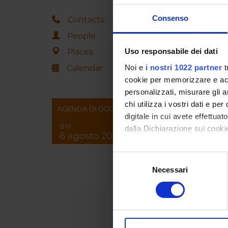
Consenso
Contacts
People
Places
Uso responsabile dei dati
Calendar
Noi e
i nostri 1022 partner
t
cookie per memorizzare e acce
personalizzati, misurare gli an
chi utilizza i vostri dati e pe
AGENDA DI OGGI
digitale in cui avete effettua
gio
dalla Dichiarazione sui cookie
6 agosto 2026
Con il tuo consenso, vorrem
Selezione
raccogliere informazi
Necessari
del
Identificare il tuo di
consenso
digitali).
Approfondisci come vengono el
modificare o ritirare il tuo 