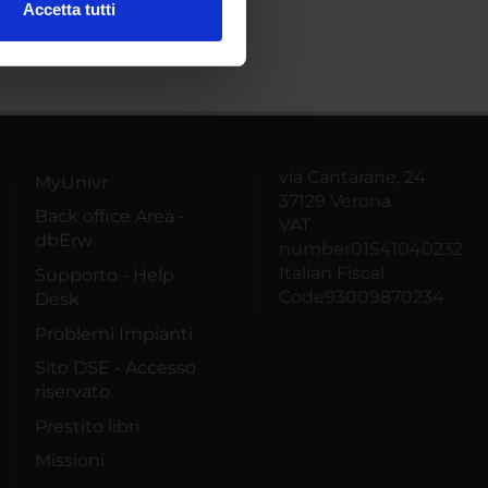
Accetta tutti
l media e per analizzare il
ostri partner che si occupano
azioni che hai fornito loro o
via Cantarane, 24
MyUnivr
37129 Verona
Back office Area -
VAT
dbErw
number01541040232
Italian Fiscal
Supporto - Help
Code93009870234
Desk
Problemi Impianti
Sito DSE - Accesso
riservato
Prestito libri
Missioni