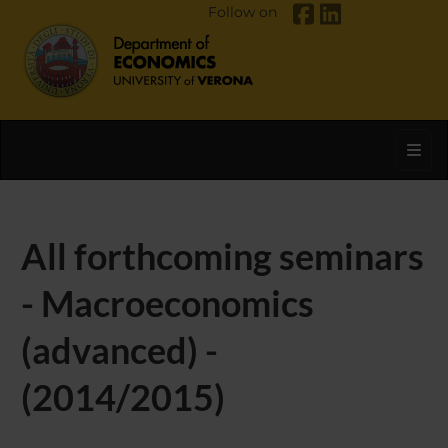
Follow on
Toggl
All forthcoming seminars
- Macroeconomics
(advanced) -
(2014/2015)