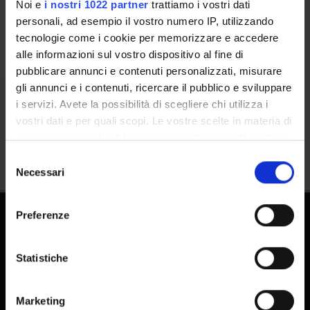
Calendar
Noi e
i nostri 1022 partner
trattiamo i vostri dati
personali, ad esempio il vostro numero IP, utilizzando
tecnologie come i cookie per memorizzare e accedere
alle informazioni sul vostro dispositivo al fine di
pubblicare annunci e contenuti personalizzati, misurare
gli annunci e i contenuti, ricercare il pubblico e sviluppare
i servizi. Avete la possibilità di scegliere chi utilizza i
Share
vostri dati e per quali scopi. Le vostre scelte in materia di
privacy sono applicabili solo su questa proprietà digitale
in cui avete effettuato le vostre scelte. È possibile
Selezione
modificare o revocare il proprio consenso in qualsiasi
Necessari
del
momento dalla Dichiarazione sui cookie o facendo clic
consenso
sull'icona di attivazione della privacy.
Preferenze
Con il tuo consenso, vorremmo anche:
raccogliere informazioni sulla tua posizione
Statistiche
geografica, con un'approssimazione di qualche
metro,
Marketing
FAQ - Frequently Asked Questions DSE
Identificare il tuo dispositivo, scansionandolo