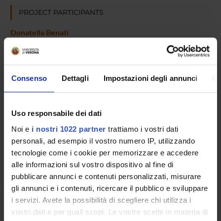
PROJECT PARTICIPANTS
Donatella Benati
Paolo Bernardi
Technical-administrative staff
Federico Boschi
Consenso
Dettagli
Impostazioni degli annunci
In
Associate Professor
Laura Calderan
Uso responsabile dei dati
Associate Professor
Noi e
i nostri 1022 partner
trattiamo i vostri dati
Marco Antonio Cassatella
personali, ad esempio il vostro numero IP, utilizzando
Full Professor
tecnologie come i cookie per memorizzare e accedere
Asmaa Chakir
alle informazioni sul vostro dispositivo al fine di
Mirco Cristofoletti
pubblicare annunci e contenuti personalizzati, misurare
gli annunci e i contenuti, ricercare il pubblico e sviluppare
Alessandro Daducci
i servizi. Avete la possibilità di scegliere chi utilizza i
Associate Professor
vostri dati e per quali scopi. Le vostre scelte in materia di
Daniele Degl'Innocenti