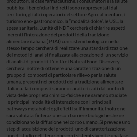
produttori, le case farmaceutiche, i consumatori e la salute
pubblica. I beneficiari indiretti sono rappresentati dal
territorio, gli altri operatori del settore Agro-alimentare, il
turismo eno-gastronomico, la “modalità dolce”, le USL, la
spesa sanitaria. L’unità di NDF cercherà di chiarire aspetti
inerenti l’interazione dei prodotti della tradizione
alimentare italiana ( PTAI) con sistemi biologici e nello
stesso tempo cercherà di realizzare una standardizzazione
dei metodi di analisi finalizzata alla creazione di un servizio
di analisi di prodotti. L’unità di Natural Food Discovery
cercherà inoltre di ottenere una caratterizzazione di un
gruppo di composti di particolare rilievo per la salute
umana, presenti nei prodotti della tradizione alimentare
italiana. Tali composti saranno caratterizzati dal punto di
vista delle proprietà chimico-fisiche e ne saranno studiate
le principali modalità di interazione con i principali
pathways metabolici e gli effetti sull’ immunità. Inoltre ne
sarà valutata l’interazione con barriere biologiche che ne
condizionano la diffusione nel corpo umano. Si prevede uno
step di acquisizione dei prodotti, uno di caratterizzazione,
uno di studio dell’iterazione con i sistemi viventi e una fase