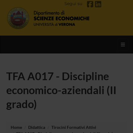
Segui su
Toggl
TFA A017 - Discipline
economico-aziendali (II
grado)
Home
Didattica
Tirocini Formativi Attivi