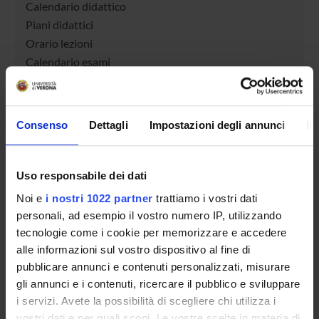
Calendario didattico
Piani didattici
Orario lezioni
Calendario esami
Bacheca avvisi
Proposte tesi e stage
Organi collegiali e di governo
Consenso
Dettagli
Impostazioni degli annunci
In
Docenti
Uso responsabile dei dati
OFFERTA FORMATIVA
Noi e
i nostri 1022 partner
trattiamo i vostri dati
CORSI DI STUDIO
personali, ad esempio il vostro numero IP, utilizzando
tecnologie come i cookie per memorizzare e accedere
DOTTORATI, MASTER E FORMAZIONE SUPERIORE
alle informazioni sul vostro dispositivo al fine di
pubblicare annunci e contenuti personalizzati, misurare
Contatti
gli annunci e i contenuti, ricercare il pubblico e sviluppare
Persone
i servizi. Avete la possibilità di scegliere chi utilizza i
vostri dati e per quali scopi. Le vostre scelte in materia di