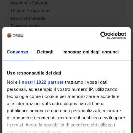
Academic Calendar
Degree Programme
Lesson timetable
Exam calendar
Notices
Thesis and internship proposals
Governing bodies
Consenso
Dettagli
Impostazioni degli annunci
In
Faculty staff
Uso responsabile dei dati
STUDYING
Noi e
i nostri 1022 partner
trattiamo i vostri dati
COURSES
personali, ad esempio il vostro numero IP, utilizzando
tecnologie come i cookie per memorizzare e accedere
PHD PROGRAMMES AND POSTGRADUATE
alle informazioni sul vostro dispositivo al fine di
TRAINING
pubblicare annunci e contenuti personalizzati, misurare
gli annunci e i contenuti, ricercare il pubblico e sviluppare
Contacts
i servizi. Avete la possibilità di scegliere chi utilizza i
People
vostri dati e per quali scopi. Le vostre scelte in materia di