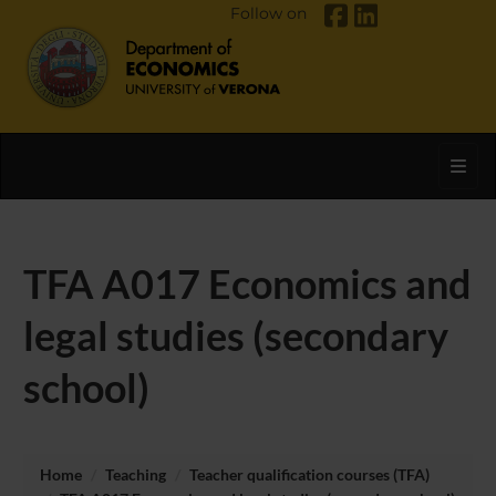
Follow on
Toggl
TFA A017 Economics and
legal studies (secondary
school)
Home
Teaching
Teacher qualification courses (TFA)