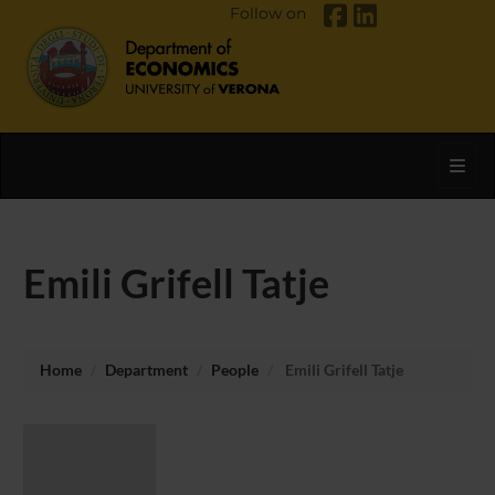
Follow on
Toggl
Emili Grifell Tatje
Home
Department
People
Emili Grifell Tatje