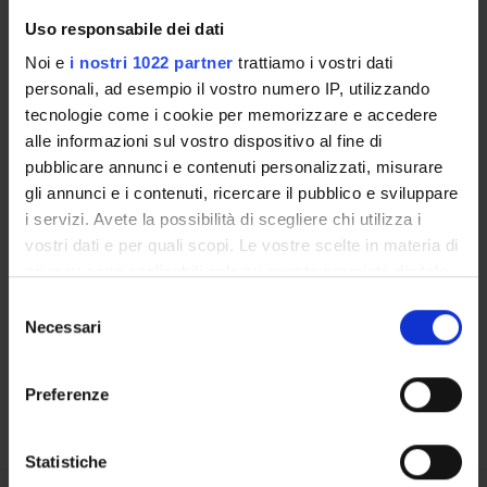
Uso responsabile dei dati
RESEARCH LABORATORIES
Noi e
i nostri 1022 partner
trattiamo i vostri dati
personali, ad esempio il vostro numero IP, utilizzando
RESEARCH CENTRES
tecnologie come i cookie per memorizzare e accedere
alle informazioni sul vostro dispositivo al fine di
LIBRARIES
pubblicare annunci e contenuti personalizzati, misurare
SPIN OFF AND COMPANIES
gli annunci e i contenuti, ricercare il pubblico e sviluppare
i servizi. Avete la possibilità di scegliere chi utilizza i
Contacts
vostri dati e per quali scopi. Le vostre scelte in materia di
privacy sono applicabili solo su questa proprietà digitale
People
in cui avete effettuato le vostre scelte. È possibile
Selezione
Places
modificare o revocare il proprio consenso in qualsiasi
Necessari
del
Calendar
momento dalla Dichiarazione sui cookie o facendo clic
consenso
sull'icona di attivazione della privacy.
Preferenze
Con il tuo consenso, vorremmo anche:
raccogliere informazioni sulla tua posizione
Statistiche
geografica, con un'approssimazione di qualche