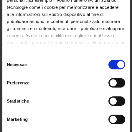
personali, ad esempio il vostro numero IP, utilizzando
STUDENT ADMINISTRATION OFFICES
tecnologie come i cookie per memorizzare e accedere
alle informazioni sul vostro dispositivo al fine di
DEPARTMENT FACILITIES
pubblicare annunci e contenuti personalizzati, misurare
gli annunci e i contenuti, ricercare il pubblico e sviluppare
RESEARCH LABORATORIES
i servizi. Avete la possibilità di scegliere chi utilizza i
vostri dati e per quali scopi. Le vostre scelte in materia di
RESEARCH CENTRES
privacy sono applicabili solo su questa proprietà digitale
in cui avete effettuato le vostre scelte. È possibile
Selezione
LIBRARIES
modificare o revocare il proprio consenso in qualsiasi
Necessari
del
momento dalla Dichiarazione sui cookie o facendo clic
SPIN OFF AND COMPANIES
consenso
sull'icona di attivazione della privacy.
Preferenze
Contacts
Con il tuo consenso, vorremmo anche:
People
raccogliere informazioni sulla tua posizione
Statistiche
Places
geografica, con un'approssimazione di qualche
metro,
Calendar
Marketing
Identificare il tuo dispositivo, scansionandolo
attivamente alla ricerca di caratteristiche specifiche