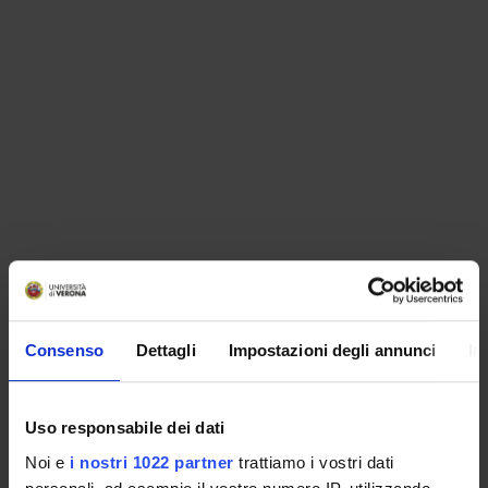
ORGANISATION
Consenso
Dettagli
Impostazioni degli annunci
In
GOVERNANCE
COMMITTEES
Uso responsabile dei dati
Noi e
i nostri 1022 partner
trattiamo i vostri dati
DEPARTMENT ADMINISTRATION OFFICES