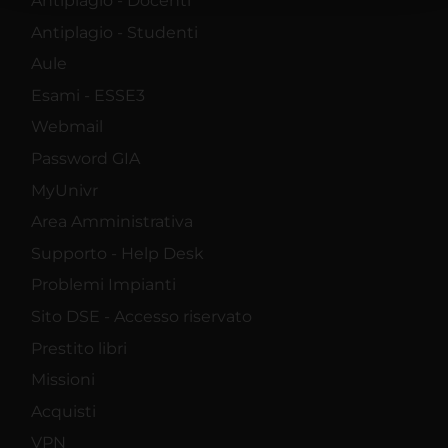
Antiplagio - Docenti
raccolto dal tuo utilizzo dei loro servizi.
Antiplagio - Studenti
Aule
Esami - ESSE3
Webmail
Password GIA
MyUnivr
Area Amministrativa
Supporto - Help Desk
Problemi Impianti
Sito DSE - Accesso riservato
Prestito libri
Missioni
Acquisti
VPN