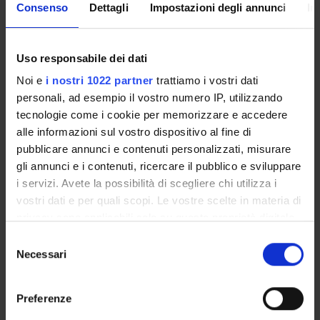
Consenso
Dettagli
Impostazioni degli annunci
In
STRUTTURE DEL DIPARTIMENTO
Uso responsabile dei dati
LABORATORI DI RICERCA
Noi e
i nostri 1022 partner
trattiamo i vostri dati
CENTRI DI RICERCA
personali, ad esempio il vostro numero IP, utilizzando
tecnologie come i cookie per memorizzare e accedere
BIBLIOTECHE
alle informazioni sul vostro dispositivo al fine di
pubblicare annunci e contenuti personalizzati, misurare
SPIN OFF E AZIENDE
gli annunci e i contenuti, ricercare il pubblico e sviluppare
i servizi. Avete la possibilità di scegliere chi utilizza i
Contatti
vostri dati e per quali scopi. Le vostre scelte in materia di
Persone
privacy sono applicabili solo su questa proprietà digitale
in cui avete effettuato le vostre scelte. È possibile
Luoghi
Selezione
modificare o revocare il proprio consenso in qualsiasi
Necessari
del
Calendario
momento dalla Dichiarazione sui cookie o facendo clic
consenso
sull'icona di attivazione della privacy.
Preferenze