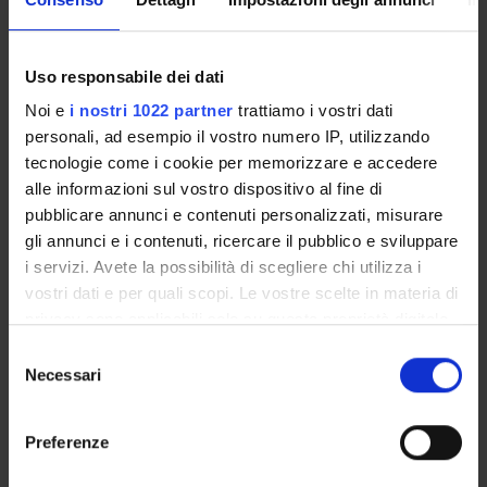
DEPARTMENT FACILITIES
Uso responsabile dei dati
RESEARCH LABORATORIES
Noi e
i nostri 1022 partner
trattiamo i vostri dati
personali, ad esempio il vostro numero IP, utilizzando
RESEARCH CENTRES
tecnologie come i cookie per memorizzare e accedere
alle informazioni sul vostro dispositivo al fine di
LIBRARIES
pubblicare annunci e contenuti personalizzati, misurare
SPIN OFF AND COMPANIES
gli annunci e i contenuti, ricercare il pubblico e sviluppare
i servizi. Avete la possibilità di scegliere chi utilizza i
Contacts
vostri dati e per quali scopi. Le vostre scelte in materia di
privacy sono applicabili solo su questa proprietà digitale
People
in cui avete effettuato le vostre scelte. È possibile
Selezione
Places
modificare o revocare il proprio consenso in qualsiasi
Necessari
del
Calendar
momento dalla Dichiarazione sui cookie o facendo clic
consenso
sull'icona di attivazione della privacy.
Preferenze
Con il tuo consenso, vorremmo anche: