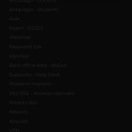
Antiplagio - Docenti
raccolto dal tuo utilizzo dei loro servizi.
Antiplagio - Studenti
Aule
Esami - ESSE3
Webmail
Password GIA
MyUnivr
Back office Area - dbErw
Supporto - Help Desk
Problemi Impianti
Sito DSE - Accesso riservato
Prestito libri
Missioni
Acquisti
VPN