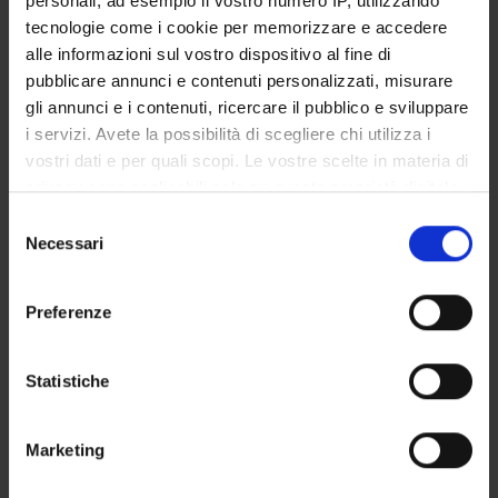
personali, ad esempio il vostro numero IP, utilizzando
STUDENT ADMINISTRATION OFFICES
tecnologie come i cookie per memorizzare e accedere
alle informazioni sul vostro dispositivo al fine di
DEPARTMENT FACILITIES
pubblicare annunci e contenuti personalizzati, misurare
gli annunci e i contenuti, ricercare il pubblico e sviluppare
RESEARCH LABORATORIES
i servizi. Avete la possibilità di scegliere chi utilizza i
vostri dati e per quali scopi. Le vostre scelte in materia di
RESEARCH CENTRES
privacy sono applicabili solo su questa proprietà digitale
in cui avete effettuato le vostre scelte. È possibile
Selezione
LIBRARIES
modificare o revocare il proprio consenso in qualsiasi
Necessari
del
momento dalla Dichiarazione sui cookie o facendo clic
SPIN OFF AND COMPANIES
consenso
sull'icona di attivazione della privacy.
Preferenze
Contacts
Con il tuo consenso, vorremmo anche:
People
raccogliere informazioni sulla tua posizione
Statistiche
Places
geografica, con un'approssimazione di qualche
metro,
Calendar
Marketing
Identificare il tuo dispositivo, scansionandolo
attivamente alla ricerca di caratteristiche specifiche