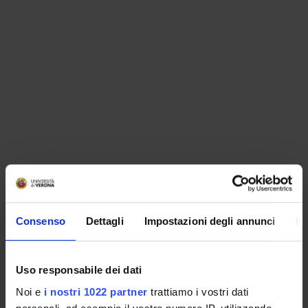
ORGANISATION
Consenso
Dettagli
Impostazioni degli annunci
In
GOVERNANCE
COMMITTEES
Uso responsabile dei dati
Noi e
i nostri 1022 partner
trattiamo i vostri dati
DEPARTMENT ADMINISTRATION OFFICES