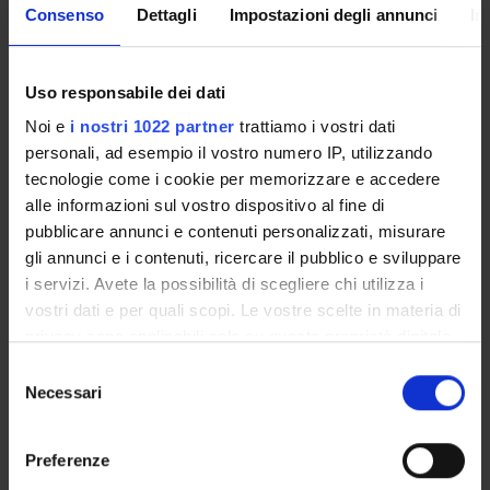
Economics
Consenso
Dettagli
Impostazioni degli annunci
In
Uso responsabile dei dati
Noi e
i nostri 1022 partner
trattiamo i vostri dati
ORGANISATION
personali, ad esempio il vostro numero IP, utilizzando
tecnologie come i cookie per memorizzare e accedere
GOVERNANCE
alle informazioni sul vostro dispositivo al fine di
pubblicare annunci e contenuti personalizzati, misurare
COMMITTEES
gli annunci e i contenuti, ricercare il pubblico e sviluppare
DEPARTMENT ADMINISTRATION OFFICES
i servizi. Avete la possibilità di scegliere chi utilizza i
vostri dati e per quali scopi. Le vostre scelte in materia di
STUDENT ADMINISTRATION OFFICES
privacy sono applicabili solo su questa proprietà digitale
in cui avete effettuato le vostre scelte. È possibile
Selezione
DEPARTMENT FACILITIES
modificare o revocare il proprio consenso in qualsiasi
Necessari
del
momento dalla Dichiarazione sui cookie o facendo clic
consenso
RESEARCH LABORATORIES
sull'icona di attivazione della privacy.
Preferenze
RESEARCH CENTRES