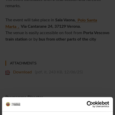
remarks.
The event will take place in
Sala Vaona,
Polo Santa
Marta
,
Via Cantarane 24, 37129 Verona.
The venue is easily accessible on foot from
Porta Vescovo
train station
or by
bus from other parts of the city
ATTACHMENTS
Download
(pdf, it, 243 KB, 12/06/25)
Programme Director
Athena Picarelli
Department